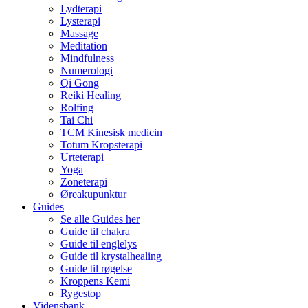
Lydterapi
Lysterapi
Massage
Meditation
Mindfulness
Numerologi
Qi Gong
Reiki Healing
Rolfing
Tai Chi
TCM Kinesisk medicin
Totum Kropsterapi
Urteterapi
Yoga
Zoneterapi
Øreakupunktur
Guides
Se alle Guides her
Guide til chakra
Guide til englelys
Guide til krystalhealing
Guide til røgelse
Kroppens Kemi
Rygestop
Vidensbank