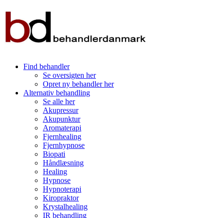
Find behandler
Se oversigten her
Opret ny behandler her
Alternativ behandling
Se alle her
Akupressur
Akupunktur
Aromaterapi
Fjernhealing
Fjernhypnose
Biopati
Håndlæsning
Healing
Hypnose
Hypnoterapi
Kiropraktor
Krystalhealing
IR behandling