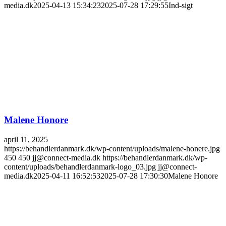
media.dk
2025-04-13 15:34:23
2025-07-28 17:29:55
Ind-sigt
Malene Honore
april 11, 2025
https://behandlerdanmark.dk/wp-content/uploads/malene-honere.jpg
450
450
jj@connect-media.dk
https://behandlerdanmark.dk/wp-
content/uploads/behandlerdanmark-logo_03.jpg
jj@connect-
media.dk
2025-04-11 16:52:53
2025-07-28 17:30:30
Malene Honore