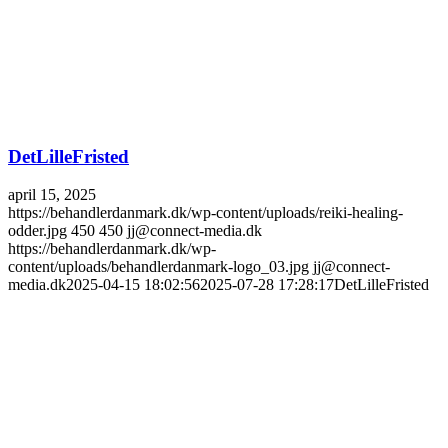
DetLilleFristed
april 15, 2025
https://behandlerdanmark.dk/wp-content/uploads/reiki-healing-
odder.jpg
450
450
jj@connect-media.dk
https://behandlerdanmark.dk/wp-
content/uploads/behandlerdanmark-logo_03.jpg
jj@connect-
media.dk
2025-04-15 18:02:56
2025-07-28 17:28:17
DetLilleFristed