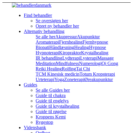
Find behandler
Se oversigten her
Opret ny behandler her
Alternativ behandling
Se alle her
Akupressur
Akupunktur
Aromaterapi
Fjernhealing
Fjernhypnose
Biopati
Håndlæsning
Healing
Hypnose
Hypnoterapi
Kiropraktor
Krystalhealing
IR behandling
Lydterapi
Lysterapi
Massage
Meditation
Mindfulness
Numerologi
Qi Gong
Reiki Healing
Rolfing
Tai Chi
TCM Kinesisk medicin
Totum Kropsterapi
Urteterapi
Yoga
Zoneterapi
Øreakupunktur
Guides
Se alle Guides her
Guide til chakra
Guide til englelys
Guide til krystalhealing
Guide til røgelse
Kroppens Kemi
Rygestop
Vidensbank
Ordbog