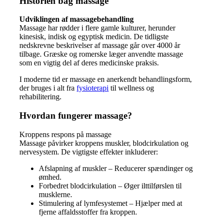
Historien bag massage
Udviklingen af massagebehandling
Massage har rødder i flere gamle kulturer, herunder
kinesisk, indisk og egyptisk medicin. De tidligste
nedskrevne beskrivelser af massage går over 4000 år
tilbage. Græske og romerske læger anvendte massage
som en vigtig del af deres medicinske praksis.
I moderne tid er massage en anerkendt behandlingsform,
der bruges i alt fra
fysioterapi
til wellness og
rehabilitering.
Hvordan fungerer massage?
Kroppens respons på massage
Massage påvirker kroppens muskler, blodcirkulation og
nervesystem. De vigtigste effekter inkluderer:
Afslapning af muskler – Reducerer spændinger og
ømhed.
Forbedret blodcirkulation – Øger ilttilførslen til
musklerne.
Stimulering af lymfesystemet – Hjælper med at
fjerne affaldsstoffer fra kroppen.