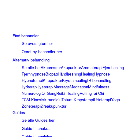
Find behandler
Se oversigten her
Opret ny behandler her
Alternativ behandling
Se alle her
Akupressur
Akupunktur
Aromaterapi
Fjernhealing
Fjernhypnose
Biopati
Håndlæsning
Healing
Hypnose
Hypnoterapi
Kiropraktor
Krystalhealing
IR behandling
Lydterapi
Lysterapi
Massage
Meditation
Mindfulness
Numerologi
Qi Gong
Reiki Healing
Rolfing
Tai Chi
TCM Kinesisk medicin
Totum Kropsterapi
Urteterapi
Yoga
Zoneterapi
Øreakupunktur
Guides
Se alle Guides her
Guide til chakra
Guide til englelys