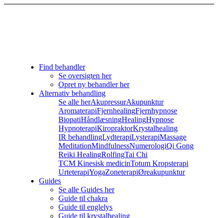
Find behandler
Se oversigten her
Opret ny behandler her
Alternativ behandling
Se alle her
Akupressur
Akupunktur
Aromaterapi
Fjernhealing
Fjernhypnose
Biopati
Håndlæsning
Healing
Hypnose
Hypnoterapi
Kiropraktor
Krystalhealing
IR behandling
Lydterapi
Lysterapi
Massage
Meditation
Mindfulness
Numerologi
Qi Gong
Reiki Healing
Rolfing
Tai Chi
TCM Kinesisk medicin
Totum Kropsterapi
Urteterapi
Yoga
Zoneterapi
Øreakupunktur
Guides
Se alle Guides her
Guide til chakra
Guide til englelys
Guide til krystalhealing