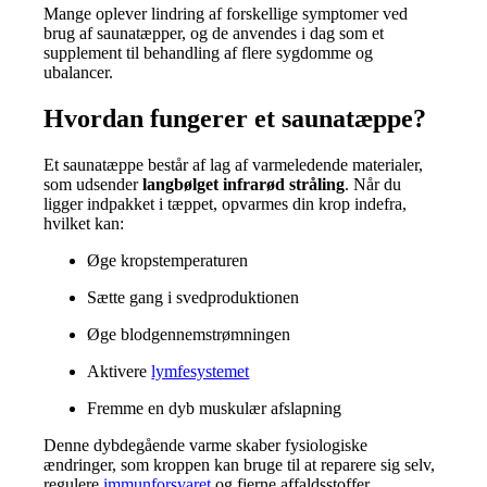
Mange oplever lindring af forskellige symptomer ved
brug af saunatæpper, og de anvendes i dag som et
supplement til behandling af flere sygdomme og
ubalancer.
Hvordan fungerer et saunatæppe?
Et saunatæppe består af lag af varmeledende materialer,
som udsender
langbølget infrarød stråling
. Når du
ligger indpakket i tæppet, opvarmes din krop indefra,
hvilket kan:
Øge kropstemperaturen
Sætte gang i svedproduktionen
Øge blodgennemstrømningen
Aktivere
lymfesystemet
Fremme en dyb muskulær afslapning
Denne dybdegående varme skaber fysiologiske
ændringer, som kroppen kan bruge til at reparere sig selv,
regulere
immunforsvaret
og fjerne affaldsstoffer.