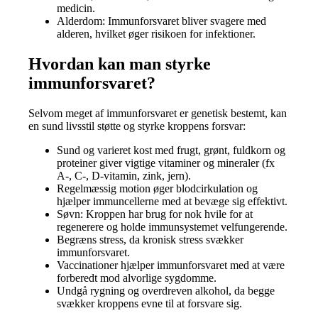
medicin.
Alderdom: Immunforsvaret bliver svagere med
alderen, hvilket øger risikoen for infektioner.
Hvordan kan man styrke
immunforsvaret?
Selvom meget af immunforsvaret er genetisk bestemt, kan
en sund livsstil støtte og styrke kroppens forsvar:
Sund og varieret kost med frugt, grønt, fuldkorn og
proteiner giver vigtige vitaminer og mineraler (fx
A-, C-, D-vitamin, zink, jern).
Regelmæssig motion øger blodcirkulation og
hjælper immuncellerne med at bevæge sig effektivt.
Søvn: Kroppen har brug for nok hvile for at
regenerere og holde immunsystemet velfungerende.
Begræns stress, da kronisk stress svækker
immunforsvaret.
Vaccinationer hjælper immunforsvaret med at være
forberedt mod alvorlige sygdomme.
Undgå rygning og overdreven alkohol, da begge
svækker kroppens evne til at forsvare sig.