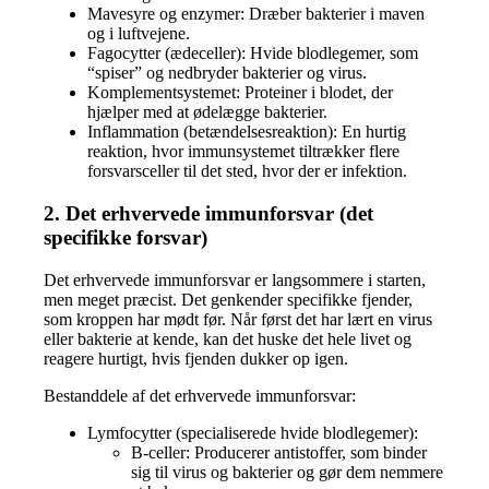
Mavesyre og enzymer: Dræber bakterier i maven
og i luftvejene.
Fagocytter (ædeceller): Hvide blodlegemer, som
“spiser” og nedbryder bakterier og virus.
Komplementsystemet: Proteiner i blodet, der
hjælper med at ødelægge bakterier.
Inflammation (betændelsesreaktion): En hurtig
reaktion, hvor immunsystemet tiltrækker flere
forsvarsceller til det sted, hvor der er infektion.
2. Det erhvervede immunforsvar (det
specifikke forsvar)
Det erhvervede immunforsvar er langsommere i starten,
men meget præcist. Det genkender specifikke fjender,
som kroppen har mødt før. Når først det har lært en virus
eller bakterie at kende, kan det huske det hele livet og
reagere hurtigt, hvis fjenden dukker op igen.
Bestanddele af det erhvervede immunforsvar:
Lymfocytter (specialiserede hvide blodlegemer):
B-celler: Producerer antistoffer, som binder
sig til virus og bakterier og gør dem nemmere