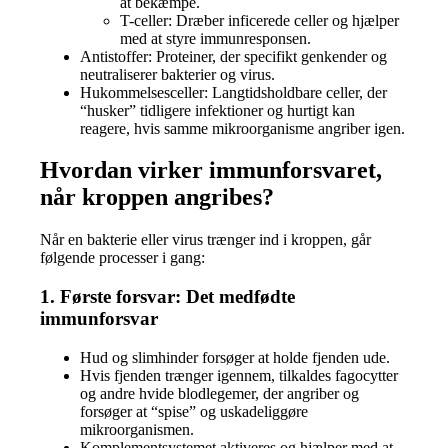
at bekæmpe.
T-celler: Dræber inficerede celler og hjælper
med at styre immunresponsen.
Antistoffer: Proteiner, der specifikt genkender og
neutraliserer bakterier og virus.
Hukommelsesceller: Langtidsholdbare celler, der
“husker” tidligere infektioner og hurtigt kan
reagere, hvis samme mikroorganisme angriber igen.
Hvordan virker immunforsvaret,
når kroppen angribes?
Når en bakterie eller virus trænger ind i kroppen, går
følgende processer i gang:
1. Første forsvar: Det medfødte
immunforsvar
Hud og slimhinder forsøger at holde fjenden ude.
Hvis fjenden trænger igennem, tilkaldes fagocytter
og andre hvide blodlegemer, der angriber og
forsøger at “spise” og uskadeliggøre
mikroorganismen.
Komplementsystemet aktiveres og hjælper med at