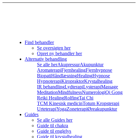
Find behandler
Se oversigten her
Opret ny behandler her
Alternativ behandling
Se alle her
Akupressur
Akupunktur
Aromaterapi
Fjernhealing
Fjernhypnose
Biopati
Håndlæsning
Healing
Hypnose
Hypnoterapi
Kiropraktor
Krystalhealing
IR behandling
Lydterapi
Lysterapi
Massage
Meditation
Mindfulness
Numerologi
Qi Gong
Reiki Healing
Rolfing
Tai Chi
TCM Kinesisk medicin
Totum Kropsterapi
Urteterapi
Yoga
Zoneterapi
Øreakupunktur
Guides
Se alle Guides her
Guide til chakra
Guide til englelys
Guide til krystalhealing