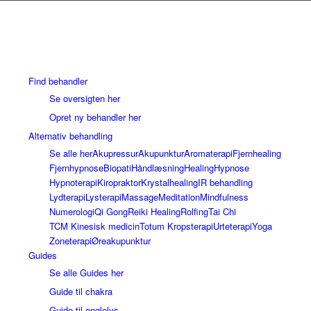
Find behandler
Se oversigten her
Opret ny behandler her
Alternativ behandling
Se alle her
Akupressur
Akupunktur
Aromaterapi
Fjernhealing
Fjernhypnose
Biopati
Håndlæsning
Healing
Hypnose
Hypnoterapi
Kiropraktor
Krystalhealing
IR behandling
Lydterapi
Lysterapi
Massage
Meditation
Mindfulness
Numerologi
Qi Gong
Reiki Healing
Rolfing
Tai Chi
TCM Kinesisk medicin
Totum Kropsterapi
Urteterapi
Yoga
Zoneterapi
Øreakupunktur
Guides
Se alle Guides her
Guide til chakra
Guide til englelys