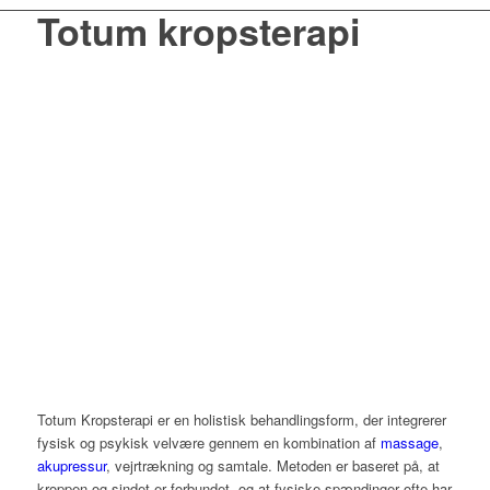
Totum kropsterapi
Totum Kropsterapi er en holistisk behandlingsform, der integrerer
fysisk og psykisk velvære gennem en kombination af
massage
,
akupressur
, vejrtrækning og samtale. Metoden er baseret på, at
kroppen og sindet er forbundet, og at fysiske spændinger ofte har