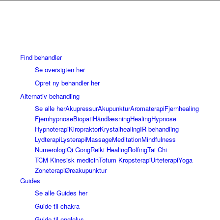
Find behandler
Se oversigten her
Opret ny behandler her
Alternativ behandling
Se alle her
Akupressur
Akupunktur
Aromaterapi
Fjernhealing
Fjernhypnose
Biopati
Håndlæsning
Healing
Hypnose
Hypnoterapi
Kiropraktor
Krystalhealing
IR behandling
Lydterapi
Lysterapi
Massage
Meditation
Mindfulness
Numerologi
Qi Gong
Reiki Healing
Rolfing
Tai Chi
TCM Kinesisk medicin
Totum Kropsterapi
Urteterapi
Yoga
Zoneterapi
Øreakupunktur
Guides
Se alle Guides her
Guide til chakra
Guide til englelys