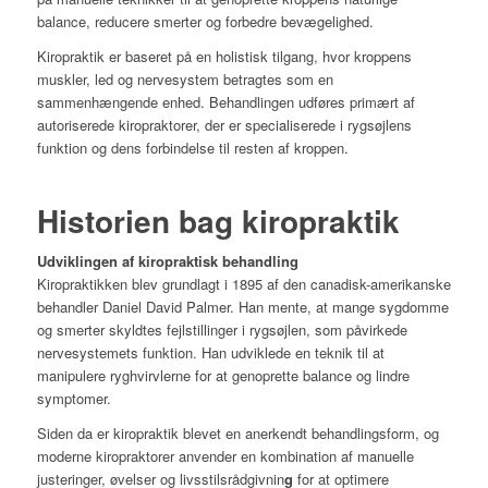
balance, reducere smerter og forbedre bevægelighed.
Kiropraktik er baseret på en holistisk tilgang, hvor kroppens
muskler, led og nervesystem betragtes som en
sammenhængende enhed. Behandlingen udføres primært af
autoriserede kiropraktorer, der er specialiserede i rygsøjlens
funktion og dens forbindelse til resten af kroppen.
Historien bag kiropraktik
Udviklingen af kiropraktisk behandling
Kiropraktikken blev grundlagt i 1895 af den canadisk-amerikanske
behandler Daniel David Palmer. Han mente, at mange sygdomme
og smerter skyldtes fejlstillinger i rygsøjlen, som påvirkede
nervesystemets funktion. Han udviklede en teknik til at
manipulere ryghvirvlerne for at genoprette balance og lindre
symptomer.
Siden da er kiropraktik blevet en anerkendt behandlingsform, og
moderne kiropraktorer anvender en kombination af manuelle
justeringer, øvelser og livsstilsrådgivnin
g
for at optimere