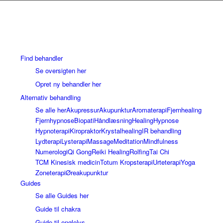
Find behandler
Se oversigten her
Opret ny behandler her
Alternativ behandling
Se alle her
Akupressur
Akupunktur
Aromaterapi
Fjernhealing
Fjernhypnose
Biopati
Håndlæsning
Healing
Hypnose
Hypnoterapi
Kiropraktor
Krystalhealing
IR behandling
Lydterapi
Lysterapi
Massage
Meditation
Mindfulness
Numerologi
Qi Gong
Reiki Healing
Rolfing
Tai Chi
TCM Kinesisk medicin
Totum Kropsterapi
Urteterapi
Yoga
Zoneterapi
Øreakupunktur
Guides
Se alle Guides her
Guide til chakra
Guide til englelys