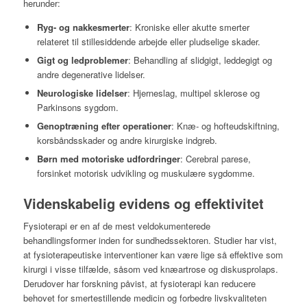
herunder:
Ryg- og nakkesmerter
: Kroniske eller akutte smerter
relateret til stillesiddende arbejde eller pludselige skader.
Gigt og ledproblemer
: Behandling af slidgigt, leddegigt og
andre degenerative lidelser.
Neurologiske lidelser
: Hjerneslag, multipel sklerose og
Parkinsons sygdom.
Genoptræning efter operationer
: Knæ- og hofteudskiftning,
korsbåndsskader og andre kirurgiske indgreb.
Børn med motoriske udfordringer
: Cerebral parese,
forsinket motorisk udvikling og muskulære sygdomme.
Videnskabelig evidens og effektivitet
Fysioterapi er en af de mest veldokumenterede
behandlingsformer inden for sundhedssektoren. Studier har vist,
at fysioterapeutiske interventioner kan være lige så effektive som
kirurgi i visse tilfælde, såsom ved knæartrose og diskusprolaps.
Derudover har forskning påvist, at fysioterapi kan reducere
behovet for smertestillende medicin og forbedre livskvaliteten