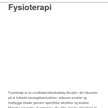
Fysioterapi
Fysioterapi er en sundhedsvidenskabelig disciplin, der fokuserer
på at forbedre bevægelsesfunktion, reducere smerter og
forebygge skader gennem specifikke teknikker og øvelser.
Metoden anvendes af personer i alle aldre, lige fra eliteatleter til