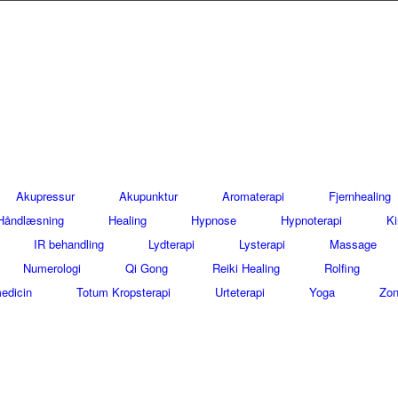
Akupressur
Akupunktur
Aromaterapi
Fjernhealing
Håndlæsning
Healing
Hypnose
Hypnoterapi
Ki
IR behandling
Lydterapi
Lysterapi
Massage
Numerologi
Qi Gong
Reiki Healing
Rolfing
edicin
Totum Kropsterapi
Urteterapi
Yoga
Zon