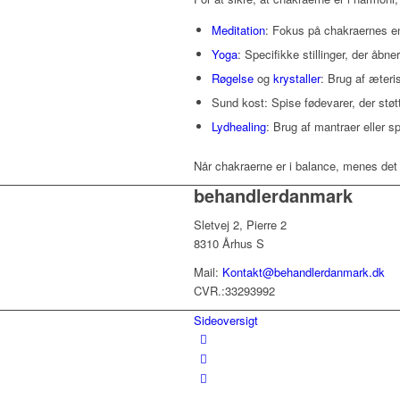
Meditation
: Fokus på chakraernes en
Yoga
: Specifikke stillinger, der åbn
Røgelse
og
krystaller
: Brug af æteris
Sund kost: Spise fødevarer, der støtt
Lydhealing
: Brug af mantraer eller s
Når chakraerne er i balance, menes det at
behandlerdanmark
Sletvej 2, Pierre 2
8310 Århus S
Mail:
Kontakt@behandlerdanmark.dk
CVR.:33293992
Sideoversigt