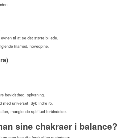
nden.
.
evnen til at se det større billede.
anglende klarhed, hovedpine.
ra)
ere bevidsthed, oplysning.
ed med universet, dyb indre ro.
lation, manglende spirituel forbindelse.
an sine chakraer i balance?
, kan man benytte forskellige metoder:\n