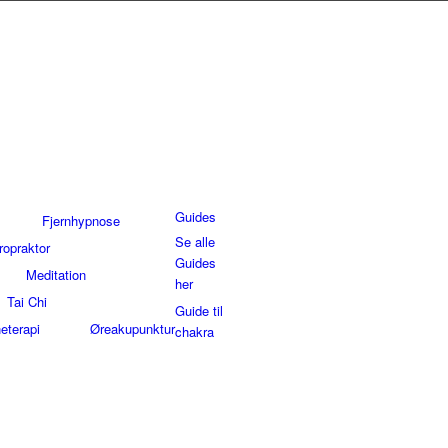
Guides
Fjernhypnose
Se alle
ropraktor
Guides
Meditation
her
Tai Chi
Guide til
eterapi
Øreakupunktur
chakra