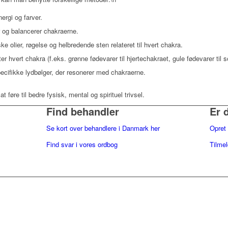
ergi og farver.
er og balancerer chakraerne.
ke olier, røgelse og helbredende sten relateret til hvert chakra.
er hvert chakra (f.eks. grønne fødevarer til hjertechakraet, gule fødevarer til 
pecifikke lydbølger, der resonerer med chakraerne.
 føre til bedre fysisk, mental og spirituel trivsel.
Find behandler
Er 
Se kort over behandlere i Danmark her
Opret 
Find svar i vores ordbog
Tilme