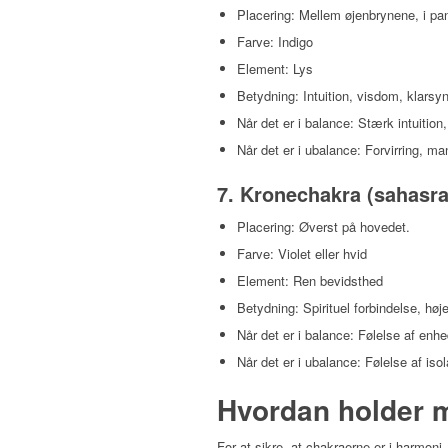
Placering: Mellem øjenbrynene, i pa
Farve: Indigo
Element: Lys
Betydning: Intuition, visdom, klarsyn
Når det er i balance: Stærk intuition, 
Når det er i ubalance: Forvirring, m
7.
Kronechakra (sahasra
Placering: Øverst på hovedet.
Farve: Violet eller hvid
Element: Ren bevidsthed
Betydning: Spirituel forbindelse, høj
Når det er i balance: Følelse af enh
Når det er i ubalance: Følelse af iso
Hvordan holder m
For at sikre, at chakraerne er i harmoni