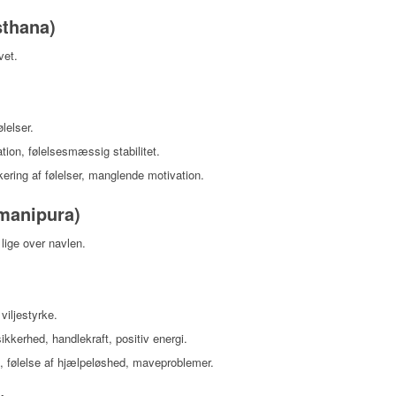
sthana)
vet.
ølelser.
ation, følelsesmæssig stabilitet.
okering af følelser, manglende motivation.
(manipura)
lige over navlen.
 viljestyrke.
sikkerhed, handlekraft, positiv energi.
d, følelse af hjælpeløshed, maveproblemer.