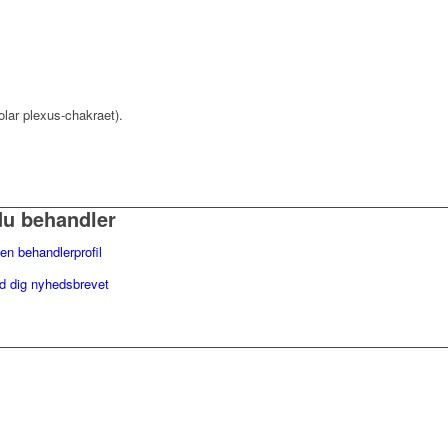
solar plexus-chakraet).
du behandler
en behandlerprofil
ld dig nyhedsbrevet