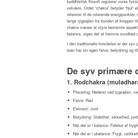
buddhistisk filosofi regulerer vores fysi
velvære. Ordet “chakra” betyder “hjul” el
refererer til de roterende energipunkter
langs rygsøjlen fra bunden af kroppen ti
chakra menes at styre bestemte aspekter
balance, siges det at fremme sundhed 
I den traditionelle forståelse er der sy
især har sin egen farve, betydning og ti
De syv primære 
1.
Rodchakra (muladhar
Placering: Nederst ved rygsøjlen, ve
Farve: Rød
Element: Jord
Betydning: Stabilitet, sikkerhed, jord
Når det er i balance: Følelse af tryg
Når det er i ubalance: Frygt, usikk