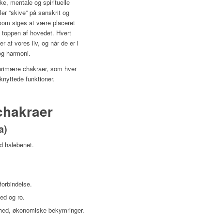
ske, mentale og spirituelle
ler “skive” på sanskrit og
, som siges at være placeret
l toppen af hovedet. Hvert
 af vores liv, og når de er i
og harmoni.
v primære chakraer, som hver
lknyttede funktioner.
chakraer
a)
d halebenet.
forbindelse.
hed og ro.
erhed, økonomiske bekymringer.