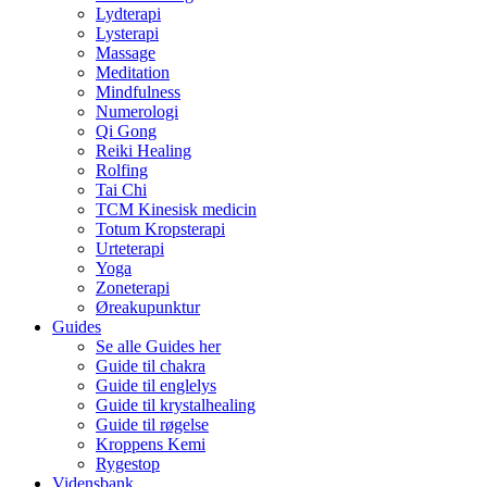
Lydterapi
Lysterapi
Massage
Meditation
Mindfulness
Numerologi
Qi Gong
Reiki Healing
Rolfing
Tai Chi
TCM Kinesisk medicin
Totum Kropsterapi
Urteterapi
Yoga
Zoneterapi
Øreakupunktur
Guides
Se alle Guides her
Guide til chakra
Guide til englelys
Guide til krystalhealing
Guide til røgelse
Kroppens Kemi
Rygestop
Vidensbank