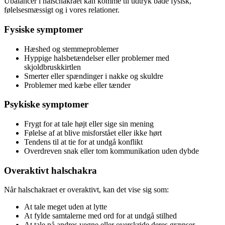
Ubalancer i halschakraet kan komme til udtryk både fysisk,
følelsesmæssigt og i vores relationer.
Fysiske symptomer
Hæshed og stemmeproblemer
Hyppige halsbetændelser eller problemer med
skjoldbruskkirtlen
Smerter eller spændinger i nakke og skuldre
Problemer med kæbe eller tænder
Psykiske symptomer
Frygt for at tale højt eller sige sin mening
Følelse af at blive misforstået eller ikke hørt
Tendens til at tie for at undgå konflikt
Overdreven snak eller tom kommunikation uden dybde
Overaktivt halschakra
Når halschakraet er overaktivt, kan det vise sig som:
At tale meget uden at lytte
At fylde samtalerne med ord for at undgå stilhed
At tale på andres vegne eller overskride deres grænser