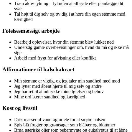
Træn aktiv lytning – lyt uden at afbryde eller planlægge dit
svar
Tal højt til dig selv og øv dig i at høre din egen stemme med
kærlighed
Følelsesmæssigt arbejde
Bearbejd oplevelser, hvor din stemme blev lukket ned
Undersøg gamle overbevisninger om, hvad du må og ikke må
sige
Arbejd med frygt for afvisning eller konflikt
Affirmationer til halschakraet
Min stemme er vigtig, og jeg taler min sandhed med mod
Jeg lytter med åbent hjerte til mig selv og andre
Jeg har ret til at udtrykke mine følelser og behov
Mine ord bærer sandhed og kærlighed
Kost og livsstil
Drik masser af vand og urtete for at smøre halsen
Spis blå frugter og grøntsager som blåbær og blommer
Brug æteriske olier som pebermynte og eukalyptus til at åbne