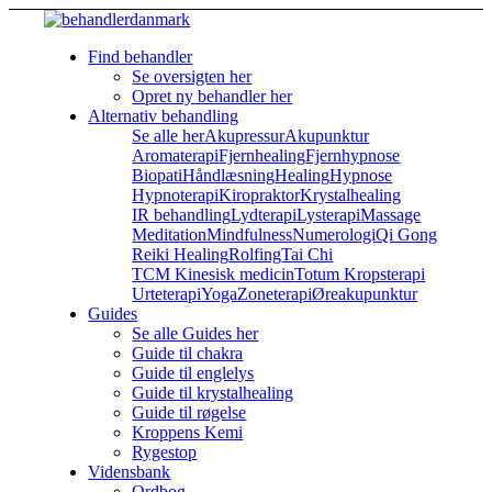
Find behandler
Se oversigten her
Opret ny behandler her
Alternativ behandling
Se alle her
Akupressur
Akupunktur
Aromaterapi
Fjernhealing
Fjernhypnose
Biopati
Håndlæsning
Healing
Hypnose
Hypnoterapi
Kiropraktor
Krystalhealing
IR behandling
Lydterapi
Lysterapi
Massage
Meditation
Mindfulness
Numerologi
Qi Gong
Reiki Healing
Rolfing
Tai Chi
TCM Kinesisk medicin
Totum Kropsterapi
Urteterapi
Yoga
Zoneterapi
Øreakupunktur
Guides
Se alle Guides her
Guide til chakra
Guide til englelys
Guide til krystalhealing
Guide til røgelse
Kroppens Kemi
Rygestop
Vidensbank
Ordbog