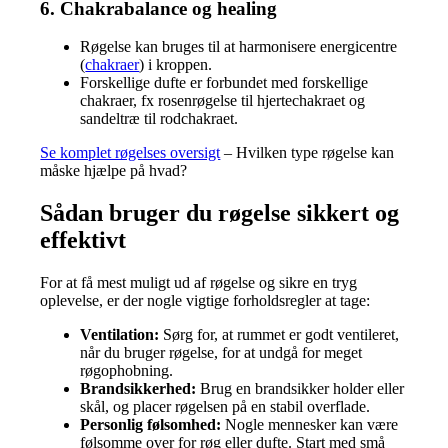
6. Chakrabalance og healing
Røgelse kan bruges til at harmonisere energicentre
(
chakraer
) i kroppen.
Forskellige dufte er forbundet med forskellige
chakraer, fx rosenrøgelse til hjertechakraet og
sandeltræ til rodchakraet.
Se komplet røgelses oversigt
– Hvilken type røgelse kan
måske hjælpe på hvad?
Sådan bruger du røgelse sikkert og
effektivt
For at få mest muligt ud af røgelse og sikre en tryg
oplevelse, er der nogle vigtige forholdsregler at tage:
Ventilation:
Sørg for, at rummet er godt ventileret,
når du bruger røgelse, for at undgå for meget
røgophobning.
Brandsikkerhed:
Brug en brandsikker holder eller
skål, og placer røgelsen på en stabil overflade.
Personlig følsomhed:
Nogle mennesker kan være
følsomme over for røg eller dufte. Start med små