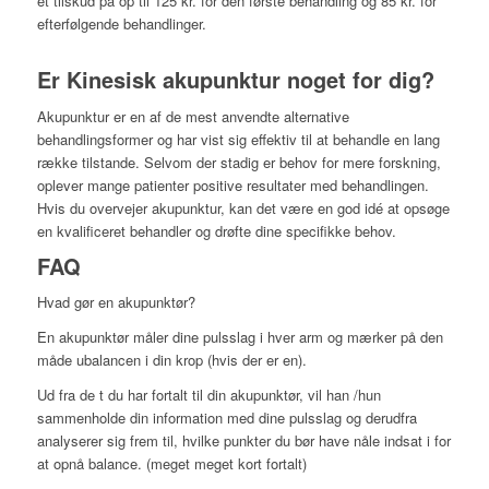
et tilskud på op til 125 kr. for den første behandling og 85 kr. for
efterfølgende behandlinger.
Er Kinesisk akupunktur noget for dig?
Akupunktur er en af de mest anvendte alternative
behandlingsformer og har vist sig effektiv til at behandle en lang
række tilstande. Selvom der stadig er behov for mere forskning,
oplever mange patienter positive resultater med behandlingen.
Hvis du overvejer akupunktur, kan det være en god idé at opsøge
en kvalificeret behandler og drøfte dine specifikke behov.
FAQ
Hvad gør en akupunktør?
En akupunktør måler dine pulsslag i hver arm og mærker på den
måde ubalancen i din krop (hvis der er en).
Ud fra de t du har fortalt til din akupunktør, vil han /hun
sammenholde din information med dine pulsslag og derudfra
analyserer sig frem til, hvilke punkter du bør have nåle indsat i for
at opnå balance. (meget meget kort fortalt)