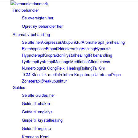
Find behandler
Se oversigten her
Opret ny behandler her
Alternativ behandling
Se alle her
Akupressur
Akupunktur
Aromaterapi
Fjernhealing
Fjernhypnose
Biopati
Håndlæsning
Healing
Hypnose
Hypnoterapi
Kiropraktor
Krystalhealing
IR behandling
Lydterapi
Lysterapi
Massage
Meditation
Mindfulness
Numerologi
Qi Gong
Reiki Healing
Rolfing
Tai Chi
TCM Kinesisk medicin
Totum Kropsterapi
Urteterapi
Yoga
Zoneterapi
Øreakupunktur
Guides
Se alle Guides her
Guide til chakra
Guide til englelys
Guide til krystalhealing
Guide til røgelse
Kroppens Kemi