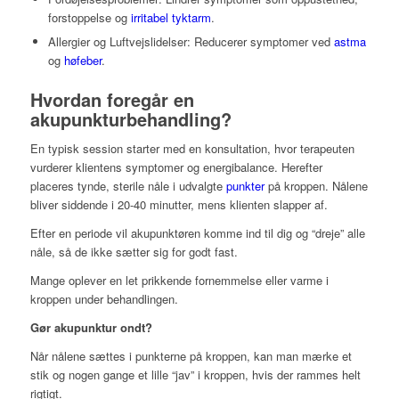
forstoppelse og
irritabel tyktarm
.
Allergier og Luftvejslidelser: Reducerer symptomer ved
astma
og
høfeber
.
Hvordan foregår en
akupunkturbehandling?
En typisk session starter med en konsultation, hvor terapeuten
vurderer klientens symptomer og energibalance. Herefter
placeres tynde, sterile nåle i udvalgte
punkter
på kroppen. Nålene
bliver siddende i 20-40 minutter, mens klienten slapper af.
Efter en periode vil akupunktøren komme ind til dig og “dreje” alle
nåle, så de ikke sætter sig for godt fast.
Mange oplever en let prikkende fornemmelse eller varme i
kroppen under behandlingen.
Gør akupunktur ondt?
Når nålene sættes i punkterne på kroppen, kan man mærke et
stik og nogen gange et lille “jav” i kroppen, hvis der rammes helt
rigtigt.