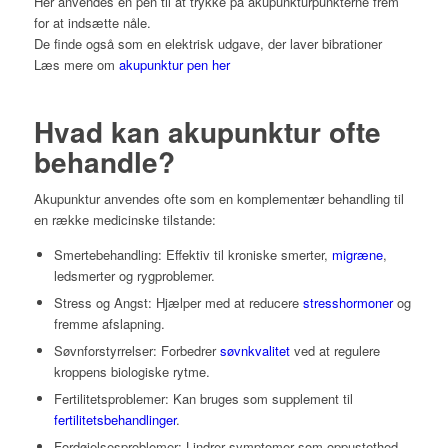
Her anvendes en pen til at trykke på akupunkturpunkterne frem
for at indsætte nåle.
De finde også som en elektrisk udgave, der laver bibrationer
Læs mere om
akupunktur pen her
Hvad kan akupunktur ofte
behandle?
Akupunktur anvendes ofte som en komplementær behandling til
en række medicinske tilstande:
Smertebehandling: Effektiv til kroniske smerter,
migræne
,
ledsmerter og rygproblemer.
Stress og Angst: Hjælper med at reducere
stresshormoner
og
fremme afslapning.
Søvnforstyrrelser: Forbedrer
søvnkvalitet
ved at regulere
kroppens biologiske rytme.
Fertilitetsproblemer: Kan bruges som supplement til
fertilitetsbehandlinger
.
Fordøjelsesproblemer: Lindrer symptomer som oppustethed,