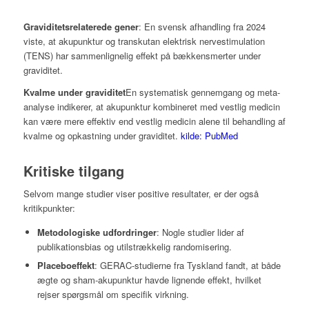
Graviditetsrelaterede gener
: En svensk afhandling fra 2024
viste, at akupunktur og transkutan elektrisk nervestimulation
(TENS) har sammenlignelig effekt på bækkensmerter under
graviditet.
Kvalme under graviditet
En systematisk gennemgang og meta-
analyse indikerer, at akupunktur kombineret med vestlig medicin
kan være mere effektiv end vestlig medicin alene til behandling af
kvalme og opkastning under graviditet.
kilde: PubMed
Kritiske tilgang
Selvom mange studier viser positive resultater, er der også
kritikpunkter:
Metodologiske udfordringer
: Nogle studier lider af
publikationsbias og utilstrækkelig randomisering.
Placeboeffekt
: GERAC-studierne fra Tyskland fandt, at både
ægte og sham-akupunktur havde lignende effekt, hvilket
rejser spørgsmål om specifik virkning.