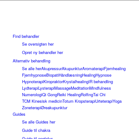
Find behandler
Se oversigten her
Opret ny behandler her
Alternativ behandling
Se alle her
Akupressur
Akupunktur
Aromaterapi
Fjernhealing
Fjernhypnose
Biopati
Håndlæsning
Healing
Hypnose
Hypnoterapi
Kiropraktor
Krystalhealing
IR behandling
Lydterapi
Lysterapi
Massage
Meditation
Mindfulness
Numerologi
Qi Gong
Reiki Healing
Rolfing
Tai Chi
TCM Kinesisk medicin
Totum Kropsterapi
Urteterapi
Yoga
Zoneterapi
Øreakupunktur
Guides
Se alle Guides her
Guide til chakra
Guide til englelys