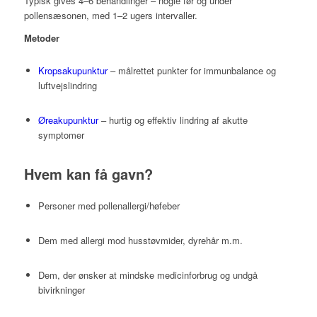
Typisk gives 4–6 behandlinger – nogle før og under
pollensæsonen, med 1–2 ugers intervaller.
Metoder
Kropsakupunktur
– målrettet punkter for immunbalance og
luftvejslindring
Øreakupunktur
– hurtig og effektiv lindring af akutte
symptomer
Hvem kan få gavn?
Personer med pollenallergi/høfeber
Dem med allergi mod husstøvmider, dyrehår m.m.
Dem, der ønsker at mindske medicinforbrug og undgå
bivirkninger