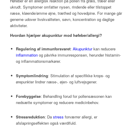
Høfeber er en allergisk reaktion på pollen fra græs, træer eller
ukrudt. Symptomer omfatter nysen, rindende eller tilstoppet
næse, kløende/ømme øjne, træthed og hovedpine. For mange går
generne udover livskvaliteten, søvn, koncentration og daglige
aktiviteter.
Hvordan hjælper akupunktur mod høfeber/allergi?
Regulering af immunforsvaret
:
Akupunktur
kan reducere
inflammation
og påvirke immunresponsen, herunder histamin-
og inflammationsmarkører.
Symptomlindring
: Stimulation af specifikke krops- og
ørepunkter lindrer næse-, øjen- og luftvejsgener.
Forebyggelse
: Behandling forud for pollensæsonen kan
nedsætte symptomer og reducere medicinbehov.
Stressreduktion
: Da
stress
forværrer allergi, er
afslapningseffekten også værdifuld.