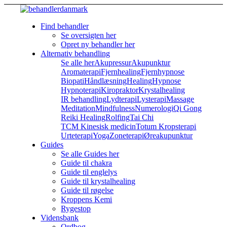
Find behandler
Se oversigten her
Opret ny behandler her
Alternativ behandling
Se alle her
Akupressur
Akupunktur
Aromaterapi
Fjernhealing
Fjernhypnose
Biopati
Håndlæsning
Healing
Hypnose
Hypnoterapi
Kiropraktor
Krystalhealing
IR behandling
Lydterapi
Lysterapi
Massage
Meditation
Mindfulness
Numerologi
Qi Gong
Reiki Healing
Rolfing
Tai Chi
TCM Kinesisk medicin
Totum Kropsterapi
Urteterapi
Yoga
Zoneterapi
Øreakupunktur
Guides
Se alle Guides her
Guide til chakra
Guide til englelys
Guide til krystalhealing
Guide til røgelse
Kroppens Kemi
Rygestop
Vidensbank
Ordbog