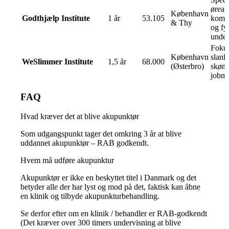
øreak
København
Godthjælp Institute
1 år
53.105
kombi
& Thy
og fy
under
Foku
København
slank
WeSlimmer Institute
1,5 år
68.000
(Østerbro)
skønh
jobmu
FAQ
Hvad kræver det at blive akupunktør
Som udgangspunkt tager det omkring 3 år at blive
uddannet akupunktør – RAB godkendt.
Hvem må udføre akupunktur
Akupunktør er ikke en beskyttet titel i Danmark og det
betyder alle der har lyst og mod på det, faktisk kan åbne
en klinik og tilbyde akupunkturbehandling.
Se derfor efter om en klinik / behandler er RAB-godkendt
(Det kræver over 300 timers undervisning at blive