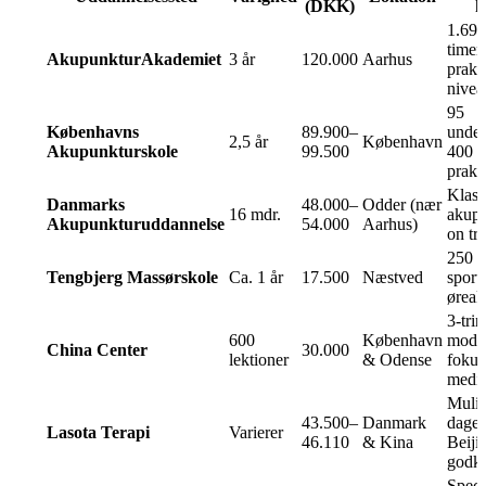
(DKK)
k
1.697
timer
AkupunkturAkademiet
3 år
120.000
Aarhus
praks
nivea
95
Københavns
89.900–
under
2,5 år
København
Akupunkturskole
99.500
400 t
praks
Klass
Danmarks
48.000–
Odder (nær
16 mdr.
akupu
Akupunkturuddannelse
54.000
Aarhus)
on tr
250 t
Tengbjerg Massørskole
Ca. 1 år
17.500
Næstved
sport
øreak
3-trin
600
København
modu
China Center
30.000
lektioner
& Odense
fokus
medi
Mulig
43.500–
Danmark
dages
Lasota Terapi
Varierer
46.110
& Kina
Beij
godk
Speci