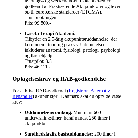
hverdags- og weekendhold. Uddannelsen er
godkendt af Praktiserende Akupunktører og lever
op til europæiske standarder (ETCMA).
Trustpilot: ingen
Pris: 99.500,-
Lasota Terapi Akademi
:
Tilbyder en 2,5-årig akupunktøruddannelse, der
kombinerer teori og praksis. Uddannelsen
inkluderer anatomi, fysiologi, patologi, psykologi
og førstehjælp.
Trustpilot: 3,8
Pris: 46.111,-
Optagelseskrav og RAB-godkendelse
For at blive RAB-godkendt (
Registreret Alternativ
Behandler
) akupunktør i Danmark skal du opfylde visse
krav:
Uddannelsens omfang
:
Minimum 660
undervisningstimer, heraf mindst 250 timer i
akupunktur.
Sundhedsfaglig basisuddannelse
:
200 timer i