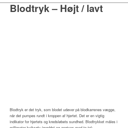
Blodtryk – Højt / lavt
Blodtryk er det tryk, som blodet udøver på blodkarrenes vægge,
når det pumpes rundt i kroppen af hjertet. Det er en vigtig
indikator for hjertets og kredsløbets sundhed. Blodtrykket måles i
millimeter kviksølv (mmHg) og angives med to tal: