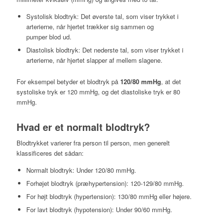
Systolisk blodtryk: Det øverste tal, som viser trykket i
arterierne, når hjertet trækker sig sammen og
pumper blod ud.
Diastolisk blodtryk: Det nederste tal, som viser trykket i
arterierne, når hjertet slapper af mellem slagene.
For eksempel betyder et blodtryk på
120/80 mmHg
, at det
systoliske tryk er 120 mmHg, og det diastoliske tryk er 80
mmHg.
Hvad er et normalt blodtryk?
Blodtrykket varierer fra person til person, men generelt
klassificeres det sådan:
Normalt blodtryk: Under 120/80 mmHg.
Forhøjet blodtryk (præhypertension): 120-129/80 mmHg.
For højt blodtryk (hypertension): 130/80 mmHg eller højere.
For lavt blodtryk (hypotension): Under 90/60 mmHg.