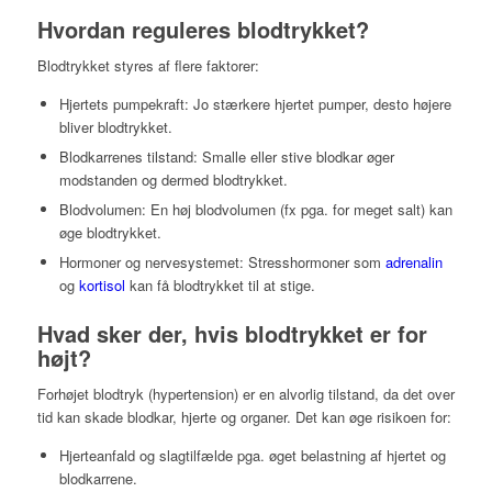
Hvordan reguleres blodtrykket?
Blodtrykket styres af flere faktorer:
Hjertets pumpekraft: Jo stærkere hjertet pumper, desto højere
bliver blodtrykket.
Blodkarrenes tilstand: Smalle eller stive blodkar øger
modstanden og dermed blodtrykket.
Blodvolumen: En høj blodvolumen (fx pga. for meget salt) kan
øge blodtrykket.
Hormoner og nervesystemet: Stresshormoner som
adrenalin
og
kortisol
kan få blodtrykket til at stige.
Hvad sker der, hvis blodtrykket er for
højt?
Forhøjet blodtryk (hypertension) er en alvorlig tilstand, da det over
tid kan skade blodkar, hjerte og organer. Det kan øge risikoen for:
Hjerteanfald og slagtilfælde pga. øget belastning af hjertet og
blodkarrene.