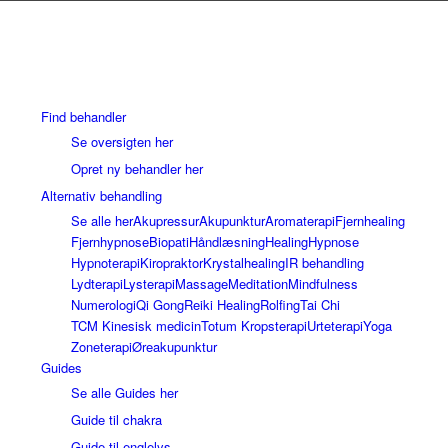
Find behandler
Se oversigten her
Opret ny behandler her
Alternativ behandling
Se alle her
Akupressur
Akupunktur
Aromaterapi
Fjernhealing
Fjernhypnose
Biopati
Håndlæsning
Healing
Hypnose
Hypnoterapi
Kiropraktor
Krystalhealing
IR behandling
Lydterapi
Lysterapi
Massage
Meditation
Mindfulness
Numerologi
Qi Gong
Reiki Healing
Rolfing
Tai Chi
TCM Kinesisk medicin
Totum Kropsterapi
Urteterapi
Yoga
Zoneterapi
Øreakupunktur
Guides
Se alle Guides her
Guide til chakra
Guide til englelys