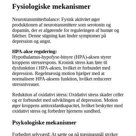
Fysiologiske mekanismer
Neurotransmitterbalance: Fysisk aktivitet øger
produktionen af neurotransmittere som serotonin og
dopamin, der er afgørende for reguleringen af humør og
følelser. Denne stigning kan lindre symptomer på
depression og angst.
HPA-akse regulering:
Hypothalamus-hypofyse-binyre (HPA)-aksen styrer
kroppens stressrespons. Kronisk stress kan føre til
dysfunktion i HPA-aksen, hvilket er forbundet med
depression. Regelmæssig motion hjælper med at
normalisere HPA-aksens funktion, hvilket reducerer
stressniveauer.
Reduktion af oxidativt stress: Oxidativt stress skader celler
og er forbundet med udviklingen af depression. Motion
øger kroppens antioxidantkapacitet, hvilket beskytter mod
oxidativt stress og forbedrer hjernens sundhed.
Psykologiske mekanismer
Forbedret selvværd: At sætte og nå træningsmål styrker