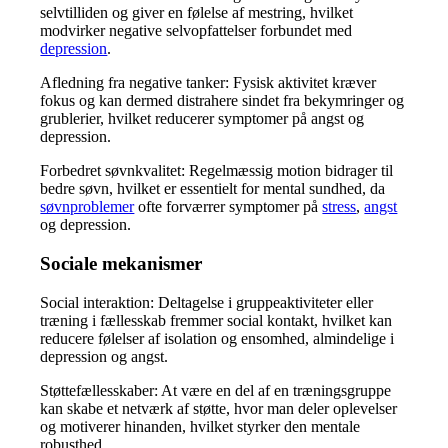
selvtilliden og giver en følelse af mestring, hvilket
modvirker negative selvopfattelser forbundet med
depression
.
Afledning fra negative tanker: Fysisk aktivitet kræver
fokus og kan dermed distrahere sindet fra bekymringer og
grublerier, hvilket reducerer symptomer på angst og
depression.
Forbedret søvnkvalitet: Regelmæssig motion bidrager til
bedre søvn, hvilket er essentielt for mental sundhed, da
søvnproblemer
ofte forværrer symptomer på
stress
,
angst
og depression.
Sociale mekanismer
Social interaktion: Deltagelse i gruppeaktiviteter eller
træning i fællesskab fremmer social kontakt, hvilket kan
reducere følelser af isolation og ensomhed, almindelige i
depression og angst.
Støttefællesskaber: At være en del af en træningsgruppe
kan skabe et netværk af støtte, hvor man deler oplevelser
og motiverer hinanden, hvilket styrker den mentale
robusthed.