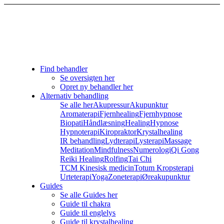
Find behandler
Se oversigten her
Opret ny behandler her
Alternativ behandling
Se alle her
Akupressur
Akupunktur
Aromaterapi
Fjernhealing
Fjernhypnose
Biopati
Håndlæsning
Healing
Hypnose
Hypnoterapi
Kiropraktor
Krystalhealing
IR behandling
Lydterapi
Lysterapi
Massage
Meditation
Mindfulness
Numerologi
Qi Gong
Reiki Healing
Rolfing
Tai Chi
TCM Kinesisk medicin
Totum Kropsterapi
Urteterapi
Yoga
Zoneterapi
Øreakupunktur
Guides
Se alle Guides her
Guide til chakra
Guide til englelys
Guide til krystalhealing