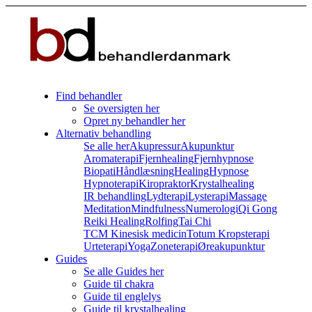
Find behandler
Se oversigten her
Opret ny behandler her
Alternativ behandling
Se alle her
Akupressur
Akupunktur
Aromaterapi
Fjernhealing
Fjernhypnose
Biopati
Håndlæsning
Healing
Hypnose
Hypnoterapi
Kiropraktor
Krystalhealing
IR behandling
Lydterapi
Lysterapi
Massage
Meditation
Mindfulness
Numerologi
Qi Gong
Reiki Healing
Rolfing
Tai Chi
TCM Kinesisk medicin
Totum Kropsterapi
Urteterapi
Yoga
Zoneterapi
Øreakupunktur
Guides
Se alle Guides her
Guide til chakra
Guide til englelys
Guide til krystalhealing