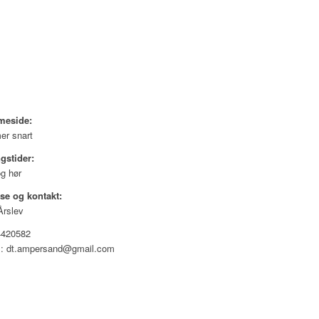
meside:
r snart
gstider:
og hør
se og kontakt:
Årslev
24420582
l: dt.ampersand@gmail.com