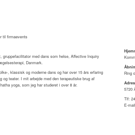
til firmaevents
Hjem
gruppefacilitator med dans som helse, Affective Inquiry
Komme
evægelsesterapi, Danmark.
Åbnin
folke-, klassisk og moderne dans og har over 15 års erfaring
Ring 
 og teater. I mit arbejde med den terapeutiske brug af
Adres
hatha yoga, som jeg har studeret i over 8 år.
5720 
Tlf: 
E-mai