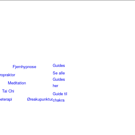
Guides
Fjernhypnose
Se alle
ropraktor
Guides
Meditation
her
Tai Chi
Guide til
eterapi
Øreakupunktur
chakra