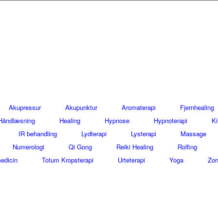
Akupressur
Akupunktur
Aromaterapi
Fjernhealing
Håndlæsning
Healing
Hypnose
Hypnoterapi
Ki
IR behandling
Lydterapi
Lysterapi
Massage
Numerologi
Qi Gong
Reiki Healing
Rolfing
edicin
Totum Kropsterapi
Urteterapi
Yoga
Zon