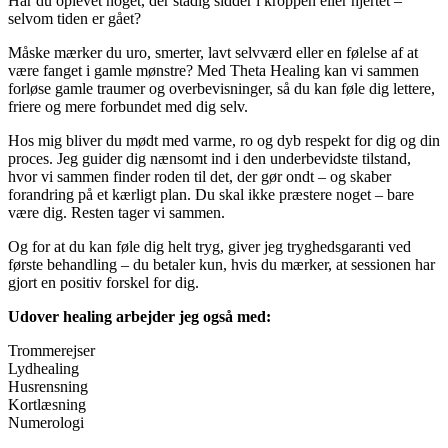
Har du oplevet noget, der stadig sidder i kroppen eller hjertet –
selvom tiden er gået?
Måske mærker du uro, smerter, lavt selvværd eller en følelse af at
være fanget i gamle mønstre? Med Theta Healing kan vi sammen
forløse gamle traumer og overbevisninger, så du kan føle dig lettere,
friere og mere forbundet med dig selv.
Hos mig bliver du mødt med varme, ro og dyb respekt for dig og din
proces. Jeg guider dig nænsomt ind i den underbevidste tilstand,
hvor vi sammen finder roden til det, der gør ondt – og skaber
forandring på et kærligt plan. Du skal ikke præstere noget – bare
være dig. Resten tager vi sammen.
Og for at du kan føle dig helt tryg, giver jeg tryghedsgaranti ved
første behandling – du betaler kun, hvis du mærker, at sessionen har
gjort en positiv forskel for dig.
Udover healing arbejder jeg også med:
Trommerejser
Lydhealing
Husrensning
Kortlæsning
Numerologi