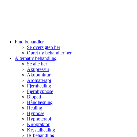
Find behandler
Se oversigten her
Opret ny behandler her
Alternativ behandling
Se alle her
Akupressur
Akupunktur
Aromaterapi
Fjernhealing
Fjernhypnose
Biopati
Håndlæsning
Healing
Hypnose
Hypnoterapi
Kiropraktor
Krystalhealing
IR behandling