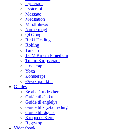
Lydterapi
Lysterapi
Massage
Meditation
Mindfulness
Numerologi
Qi Gong
Reiki Healing
Rolfing
Tai Chi
TCM Kinesisk medicin
Totum Kropsterapi
Urteterapi
Yoga
Zoneterapi
Øreakupunktur
Guides
Se alle Guides her
Guide til chakra
Guide til englelys
Guide til krystalhealing
Guide til røgelse
Kroppens Kemi
Rygestop
Vidensbank