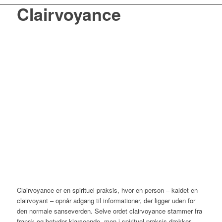
Clairvoyance
Clairvoyance er en spirituel praksis, hvor en person – kaldet en
clairvoyant – opnår adgang til informationer, der ligger uden for
den normale sanseverden. Selve ordet clairvoyance stammer fra
fransk og betyder klarseende, men i spirituel praksis dækker