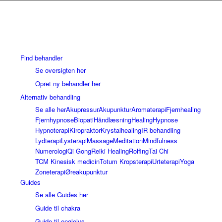
Find behandler
Se oversigten her
Opret ny behandler her
Alternativ behandling
Se alle her
Akupressur
Akupunktur
Aromaterapi
Fjernhealing
Fjernhypnose
Biopati
Håndlæsning
Healing
Hypnose
Hypnoterapi
Kiropraktor
Krystalhealing
IR behandling
Lydterapi
Lysterapi
Massage
Meditation
Mindfulness
Numerologi
Qi Gong
Reiki Healing
Rolfing
Tai Chi
TCM Kinesisk medicin
Totum Kropsterapi
Urteterapi
Yoga
Zoneterapi
Øreakupunktur
Guides
Se alle Guides her
Guide til chakra
Guide til englelys