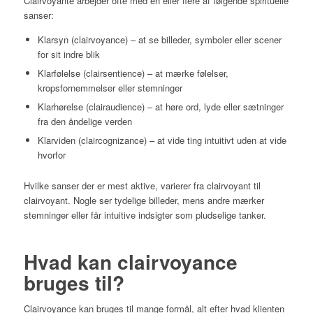
Clairvoyante arbejder ofte med én eller flere af følgende spirituelle
sanser:
Klarsyn (clairvoyance) – at se billeder, symboler eller scener
for sit indre blik
Klarfølelse (clairsentience) – at mærke følelser,
kropsfornemmelser eller stemninger
Klarhørelse (clairaudience) – at høre ord, lyde eller sætninger
fra den åndelige verden
Klarviden (claircognizance) – at vide ting intuitivt uden at vide
hvorfor
Hvilke sanser der er mest aktive, varierer fra clairvoyant til
clairvoyant. Nogle ser tydelige billeder, mens andre mærker
stemninger eller får intuitive indsigter som pludselige tanker.
Hvad kan clairvoyance
bruges til?
Clairvoyance kan bruges til mange formål, alt efter hvad klienten