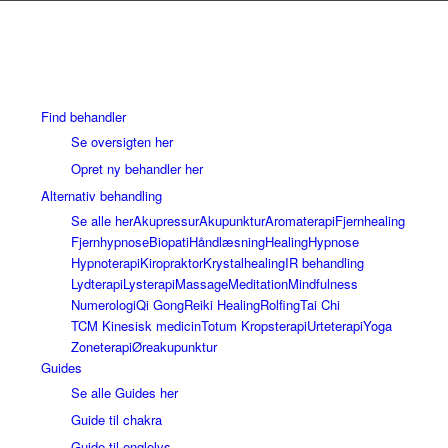
Find behandler
Se oversigten her
Opret ny behandler her
Alternativ behandling
Se alle her
Akupressur
Akupunktur
Aromaterapi
Fjernhealing
Fjernhypnose
Biopati
Håndlæsning
Healing
Hypnose
Hypnoterapi
Kiropraktor
Krystalhealing
IR behandling
Lydterapi
Lysterapi
Massage
Meditation
Mindfulness
Numerologi
Qi Gong
Reiki Healing
Rolfing
Tai Chi
TCM Kinesisk medicin
Totum Kropsterapi
Urteterapi
Yoga
Zoneterapi
Øreakupunktur
Guides
Se alle Guides her
Guide til chakra
Guide til englelys