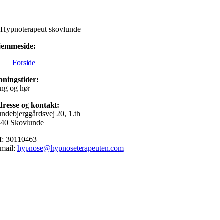
jemmeside:
Forside
ningstider:
ng og hør
resse og kontakt:
ndebjerggårdsvej 20, 1.th
40 Skovlunde
f: 30110463
mail:
hypnose@hypnoseterapeuten.com