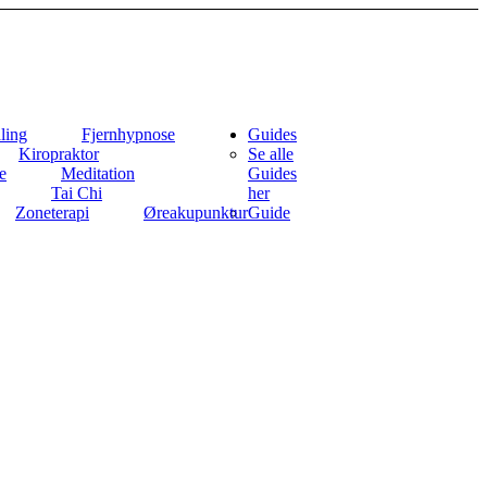
ling
Fjernhypnose
Guides
Kiropraktor
Se alle
e
Meditation
Guides
Tai Chi
her
Zoneterapi
Øreakupunktur
Guide