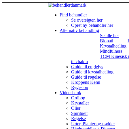
Find behandler
Se oversigten her
Opret ny behandler her
Alternativ behandling
Se alle her
Biopati
Krystalhealing
Mindfulness
TCM Kinesisk 
til chakra
Guide til englelys
Guide til krystalhealing
Guide til røgelse
Kroppens Kemi
Rygestop
Vidensbank
Ordbog
Krystaller
Olier
Spirituelt
Røgelse
Urter, Planter og nødder
Hjælpemidler + Diverse