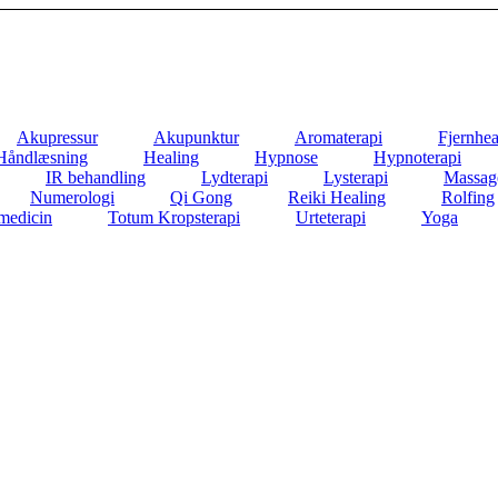
Akupressur
Akupunktur
Aromaterapi
Fjernhea
Håndlæsning
Healing
Hypnose
Hypnoterapi
IR behandling
Lydterapi
Lysterapi
Massag
Numerologi
Qi Gong
Reiki Healing
Rolfing
medicin
Totum Kropsterapi
Urteterapi
Yoga