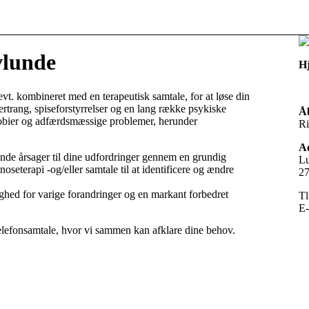
vlunde
H
vt. kombineret med en terapeutisk samtale, for at løse din
rtrang, spiseforstyrrelser og en lang række psykiske
Åb
 fobier og adfærdsmæssige problemer, herunder
Ri
Ad
ende årsager til dine udfordringer gennem en grundig
Lu
oseterapi -og/eller samtale til at identificere og ændre
27
ghed for varige forandringer og en markant forbedret
Tl
E-
telefonsamtale, hvor vi sammen kan afklare dine behov.