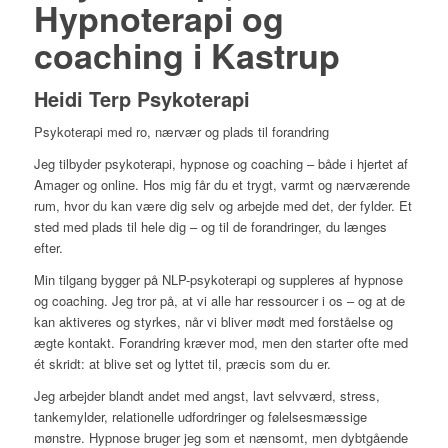
Hypnoterapi og
coaching i Kastrup
Heidi Terp Psykoterapi
Psykoterapi med ro, nærvær og plads til forandring
Jeg tilbyder psykoterapi, hypnose og coaching – både i hjertet af
Amager og online. Hos mig får du et trygt, varmt og nærværende
rum, hvor du kan være dig selv og arbejde med det, der fylder. Et
sted med plads til hele dig – og til de forandringer, du længes
efter.
Min tilgang bygger på NLP-psykoterapi og suppleres af hypnose
og coaching. Jeg tror på, at vi alle har ressourcer i os – og at de
kan aktiveres og styrkes, når vi bliver mødt med forståelse og
ægte kontakt. Forandring kræver mod, men den starter ofte med
ét skridt: at blive set og lyttet til, præcis som du er.
Jeg arbejder blandt andet med angst, lavt selvværd, stress,
tankemylder, relationelle udfordringer og følelsesmæssige
mønstre. Hypnose bruger jeg som et nænsomt, men dybtgående