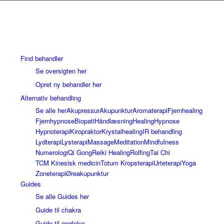
Find behandler
Se oversigten her
Opret ny behandler her
Alternativ behandling
Se alle her
Akupressur
Akupunktur
Aromaterapi
Fjernhealing
Fjernhypnose
Biopati
Håndlæsning
Healing
Hypnose
Hypnoterapi
Kiropraktor
Krystalhealing
IR behandling
Lydterapi
Lysterapi
Massage
Meditation
Mindfulness
Numerologi
Qi Gong
Reiki Healing
Rolfing
Tai Chi
TCM Kinesisk medicin
Totum Kropsterapi
Urteterapi
Yoga
Zoneterapi
Øreakupunktur
Guides
Se alle Guides her
Guide til chakra
Guide til englelys