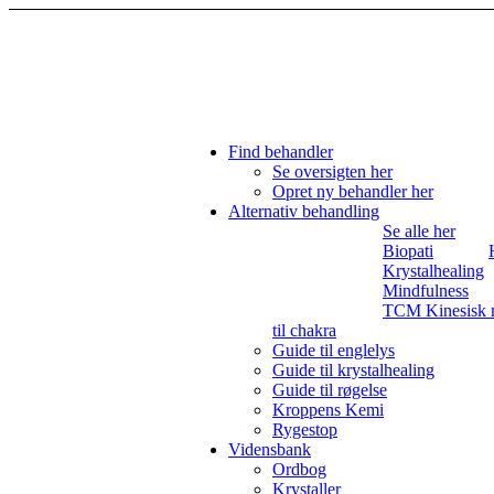
Find behandler
Se oversigten her
Opret ny behandler her
Alternativ behandling
Se alle her
Biopati
Krystalhealing
Mindfulness
TCM Kinesisk 
til chakra
Guide til englelys
Guide til krystalhealing
Guide til røgelse
Kroppens Kemi
Rygestop
Vidensbank
Ordbog
Krystaller