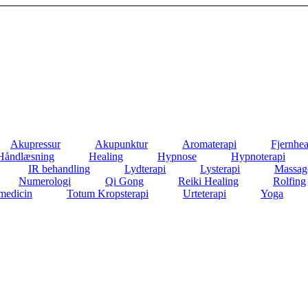
Akupressur
Akupunktur
Aromaterapi
Fjernhea
Håndlæsning
Healing
Hypnose
Hypnoterapi
IR behandling
Lydterapi
Lysterapi
Massag
Numerologi
Qi Gong
Reiki Healing
Rolfing
medicin
Totum Kropsterapi
Urteterapi
Yoga