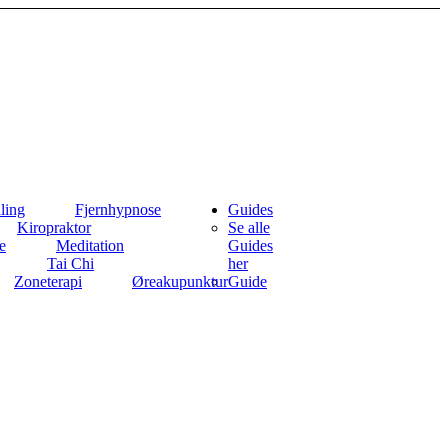
ling
Fjernhypnose
Guides
Kiropraktor
Se alle
e
Meditation
Guides
Tai Chi
her
Zoneterapi
Øreakupunktur
Guide