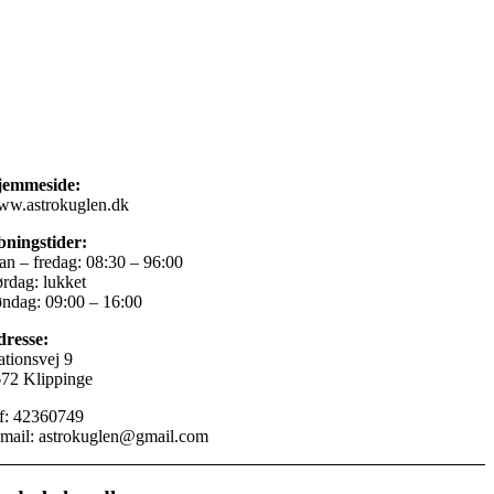
jemmeside:
w.astrokuglen.dk
ningstider:
n – fredag: 08:30 – 96:00
rdag: lukket
ndag: 09:00 – 16:00
resse:
ationsvej 9
72 Klippinge
f: 42360749
mail:
astrokuglen@gmail.com