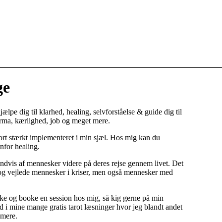
ge
jælpe dig til klarhed, healing, selvforståelse & guide dig til
arma, kærlighed, job og meget mere.
 kort stærkt implementeret i min sjæl. Hos mig kan du
nfor healing.
sindvis af mennesker videre på deres rejse gennem livet. Det
 og vejlede mennesker i kriser, men også mennesker med
ke og booke en session hos mig, så kig gerne på min
i mine mange gratis tarot læsninger hvor jeg blandt andet
 mere.