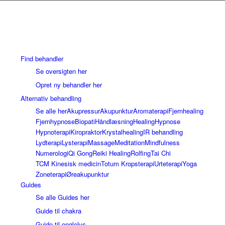
Find behandler
Se oversigten her
Opret ny behandler her
Alternativ behandling
Se alle her
Akupressur
Akupunktur
Aromaterapi
Fjernhealing
Fjernhypnose
Biopati
Håndlæsning
Healing
Hypnose
Hypnoterapi
Kiropraktor
Krystalhealing
IR behandling
Lydterapi
Lysterapi
Massage
Meditation
Mindfulness
Numerologi
Qi Gong
Reiki Healing
Rolfing
Tai Chi
TCM Kinesisk medicin
Totum Kropsterapi
Urteterapi
Yoga
Zoneterapi
Øreakupunktur
Guides
Se alle Guides her
Guide til chakra
Guide til englelys