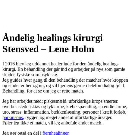
Åndelig healings kirurgi
Stensved – Lene Holm
I 2016 blev jeg uddannet healer inde for den åndelig healings
kirurgi. En behandling der går ind og arbejder på nye som gamle
skader, fysiske som psykiske.
Jeg guides hver gang til den behandling der matcher hvor kroppen
og sindet er her og nu, og vil hjertens gerne i telefon dialog før 1.
Behandling, for at se om jeg er rette match.
Jeg har arbejdet med: piskesmæld, uforklarlige krops smerter,
overbelastede iskias og tyktarme, kæbe spænding, spændte tarme,
uro, stress, inflammation, bækkenløsning, personer i kræft forløb,
parkinsons
, ryggen og meget andet af uforklarlige årsager.
Føler jeg ikke et match, vil jeg anbefale andet match.
Jeg gør også en del i
fjernhealinger
.