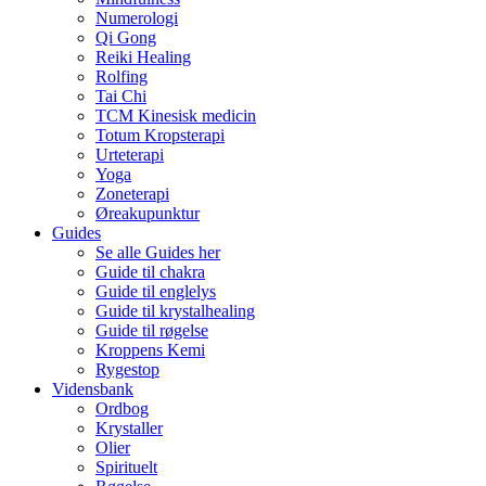
Numerologi
Qi Gong
Reiki Healing
Rolfing
Tai Chi
TCM Kinesisk medicin
Totum Kropsterapi
Urteterapi
Yoga
Zoneterapi
Øreakupunktur
Guides
Se alle Guides her
Guide til chakra
Guide til englelys
Guide til krystalhealing
Guide til røgelse
Kroppens Kemi
Rygestop
Vidensbank
Ordbog
Krystaller
Olier
Spirituelt