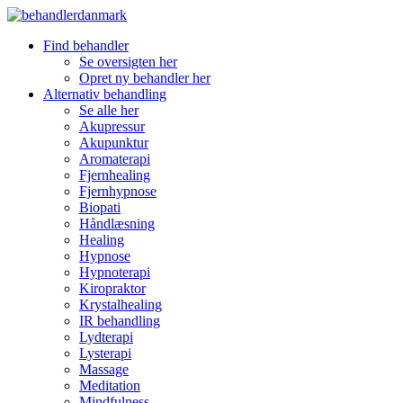
Find behandler
Se oversigten her
Opret ny behandler her
Alternativ behandling
Se alle her
Akupressur
Akupunktur
Aromaterapi
Fjernhealing
Fjernhypnose
Biopati
Håndlæsning
Healing
Hypnose
Hypnoterapi
Kiropraktor
Krystalhealing
IR behandling
Lydterapi
Lysterapi
Massage
Meditation
Mindfulness