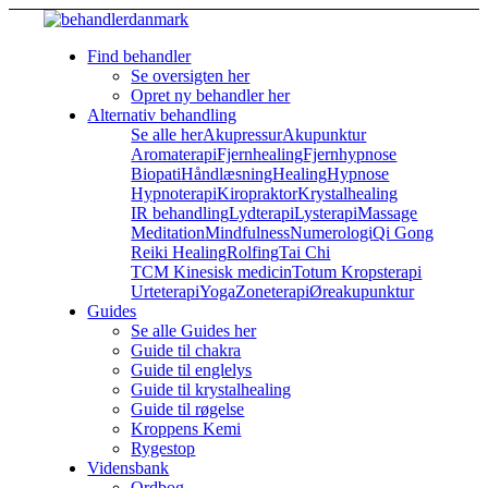
Find behandler
Se oversigten her
Opret ny behandler her
Alternativ behandling
Se alle her
Akupressur
Akupunktur
Aromaterapi
Fjernhealing
Fjernhypnose
Biopati
Håndlæsning
Healing
Hypnose
Hypnoterapi
Kiropraktor
Krystalhealing
IR behandling
Lydterapi
Lysterapi
Massage
Meditation
Mindfulness
Numerologi
Qi Gong
Reiki Healing
Rolfing
Tai Chi
TCM Kinesisk medicin
Totum Kropsterapi
Urteterapi
Yoga
Zoneterapi
Øreakupunktur
Guides
Se alle Guides her
Guide til chakra
Guide til englelys
Guide til krystalhealing
Guide til røgelse
Kroppens Kemi
Rygestop
Vidensbank
Ordbog