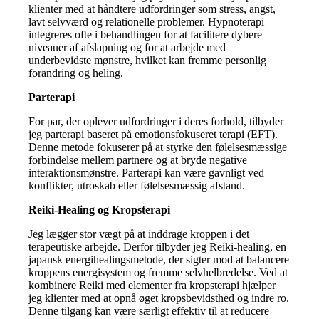
klienter med at håndtere udfordringer som stress, angst,
lavt selvværd og relationelle problemer.
Hypnoterapi
integreres ofte i behandlingen for at facilitere dybere
niveauer af afslapning og for at arbejde med
underbevidste mønstre, hvilket kan fremme personlig
forandring og heling.
Parterapi
For par, der oplever udfordringer i deres forhold, tilbyder
jeg parterapi baseret på emotionsfokuseret terapi (EFT).
Denne metode fokuserer på at styrke den følelsesmæssige
forbindelse mellem partnere og at bryde negative
interaktionsmønstre.
Parterapi kan være gavnligt ved
konflikter, utroskab eller følelsesmæssig afstand.
Reiki-Healing og Kropsterapi
Jeg lægger stor vægt på at inddrage kroppen i det
terapeutiske arbejde.
Derfor tilbyder jeg Reiki-healing, en
japansk energihealingsmetode, der sigter mod at balancere
kroppens energisystem og fremme selvhelbredelse.
Ved at
kombinere Reiki med elementer fra kropsterapi hjælper
jeg klienter med at opnå øget kropsbevidsthed og indre ro.
Denne tilgang kan være særligt effektiv til at reducere