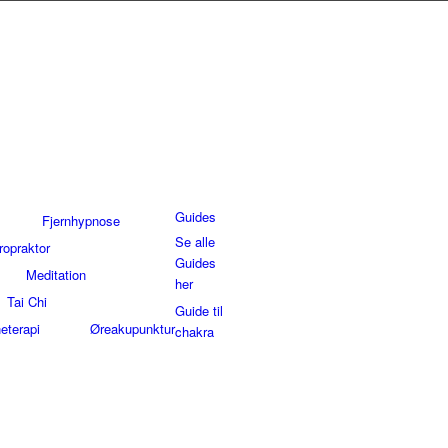
Guides
Fjernhypnose
Se alle
ropraktor
Guides
Meditation
her
Tai Chi
Guide til
eterapi
Øreakupunktur
chakra