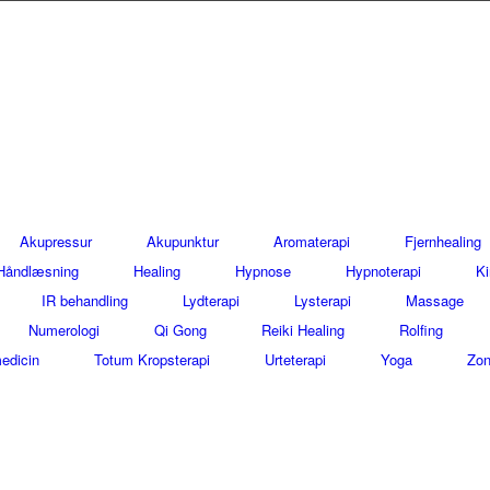
Akupressur
Akupunktur
Aromaterapi
Fjernhealing
Håndlæsning
Healing
Hypnose
Hypnoterapi
Ki
IR behandling
Lydterapi
Lysterapi
Massage
Numerologi
Qi Gong
Reiki Healing
Rolfing
edicin
Totum Kropsterapi
Urteterapi
Yoga
Zon