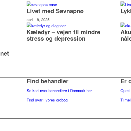
Livet med Søvnapnø
Lyk
april 18, 2025
Kæledyr – vejen til mindre
Aku
stress og depression
nål
net
Find behandler
Er 
Se kort over behandlere i Danmark her
Opret 
Find svar i vores ordbog
Tilme