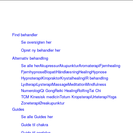
Find behandler
Se oversigten her
Opret ny behandler her
Alternativ behandling
Se alle her
Akupressur
Akupunktur
Aromaterapi
Fjernhealing
Fjernhypnose
Biopati
Håndlæsning
Healing
Hypnose
Hypnoterapi
Kiropraktor
Krystalhealing
IR behandling
Lydterapi
Lysterapi
Massage
Meditation
Mindfulness
Numerologi
Qi Gong
Reiki Healing
Rolfing
Tai Chi
TCM Kinesisk medicin
Totum Kropsterapi
Urteterapi
Yoga
Zoneterapi
Øreakupunktur
Guides
Se alle Guides her
Guide til chakra
Guide til englelys