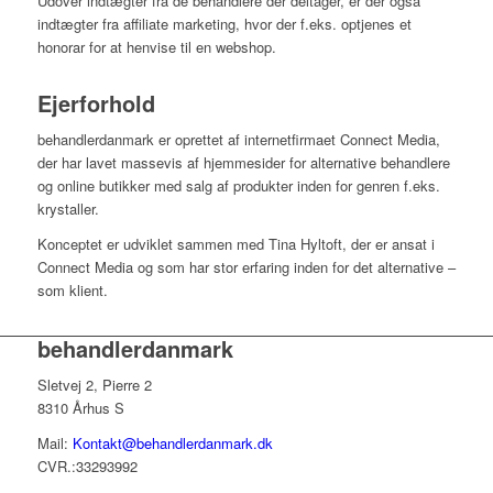
Udover indtægter fra de behandlere der deltager, er der også
indtægter fra affiliate marketing, hvor der f.eks. optjenes et
honorar for at henvise til en webshop.
Ejerforhold
behandlerdanmark er oprettet af internetfirmaet Connect Media,
der har lavet massevis af hjemmesider for alternative behandlere
og online butikker med salg af produkter inden for genren f.eks.
krystaller.
Konceptet er udviklet sammen med Tina Hyltoft, der er ansat i
Connect Media og som har stor erfaring inden for det alternative –
som klient.
behandlerdanmark
Sletvej 2, Pierre 2
8310 Århus S
Mail:
Kontakt@behandlerdanmark.dk
CVR.:33293992