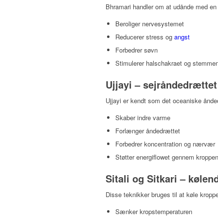
Bhramari handler om at udånde med en
Beroliger nervesystemet
Reducerer stress og
angst
Forbedrer søvn
Stimulerer halschakraet og stemmen
Ujjayi – sejråndedrættet
Ujjayi er kendt som det oceaniske åndedr
Skaber indre varme
Forlænger åndedrættet
Forbedrer koncentration og nærvær
Støtter energiflowet gennem kroppen
Sitali og Sitkari – køle
Disse teknikker bruges til at køle kropp
Sænker kropstemperaturen