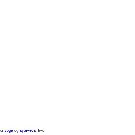
for
yoga
og
ayurveda
, hvor