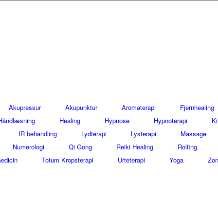
Akupressur
Akupunktur
Aromaterapi
Fjernhealing
Håndlæsning
Healing
Hypnose
Hypnoterapi
Ki
IR behandling
Lydterapi
Lysterapi
Massage
Numerologi
Qi Gong
Reiki Healing
Rolfing
edicin
Totum Kropsterapi
Urteterapi
Yoga
Zon