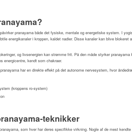
pranayama?
påvirker pranayama både det fysiske, mentale og energetiske system. I yogi
btile energikanaler i kroppen, kaldet nadier. Disse kanaler kan blive blokeret 
lokeringer, og livsenergien kan strømme frit. På den måde styrker pranayama 
s energicentre, kendt som chakraer.
t pranayama har en direkte effekt på det autonome nervesystem, hvor åndedr
ystem (kroppens ro-system)
ion
pranayama-teknikker
 pranayama, som hver har deres specifikke virkning. Nogle af de mest kendte 