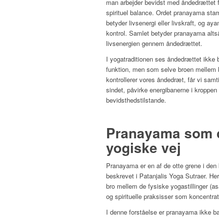
man arbejder bevidst med åndedrættet f
spirituel balance. Ordet pranayama stam
betyder livsenergi eller livskraft, og ay
kontrol. Samlet betyder pranayama alts
livsenergien gennem åndedrættet.
I yogatraditionen ses åndedrættet ikke 
funktion, men som selve broen mellem k
kontrollerer vores åndedræt, får vi samti
sindet, påvirke energibanerne i kroppen
bevidsthedstilstande.
Pranayama som d
yogiske vej
Pranayama er en af de otte grene i den
beskrevet i Patanjalis Yoga Sutraer. H
bro mellem de fysiske yogastillinger (a
og spirituelle praksisser som koncentra
I denne forståelse er pranayama ikke bar