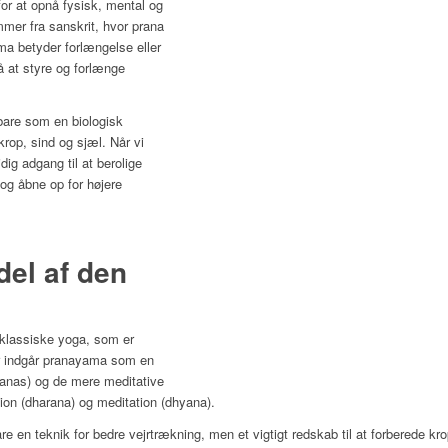
or at opnå fysisk, mental og
mer fra sanskrit, hvor prana
ama betyder forlængelse eller
å at styre og forlænge
bare som en biologisk
rop, sind og sjæl. Når vi
dig adgang til at berolige
 og åbne op for højere
el af den
 klassiske yoga, som er
er indgår pranayama som en
sanas) og de mere meditative
tion (dharana) og meditation (dhyana).
e en teknik for bedre vejrtrækning, men et vigtigt redskab til at forberede kro