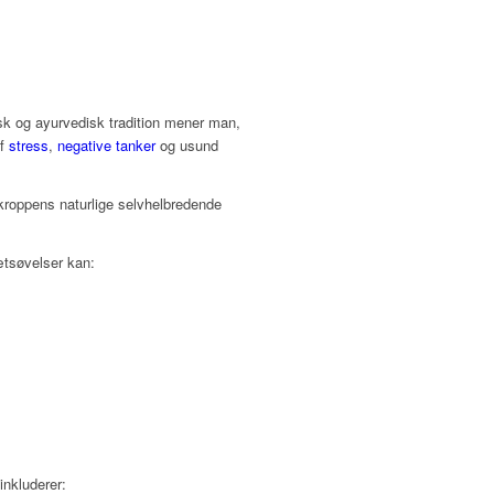
sk og ayurvedisk tradition mener man,
af
stress
,
negative tanker
og usund
kroppens naturlige selvhelbredende
ætsøvelser kan:
inkluderer: