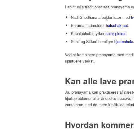
I spirituelle traditioner ses pranayama 
Nadi Shodhana arbejder især med
t
Bhramari stimulerer
halschakraet
Kapalabhati styrker
solar plexus
Sitali og Sitkari beroliger
hjertechakr
Ved at kombinere pranayama med meditat
spirituelle vækst.
Kan alle lave p
Ja, pranayama kan praktiseres af næsten
hjerteproblemer eller åndedrætsbesvær b
varsomme med de mere kraftfulde tekni
Hvordan kommer