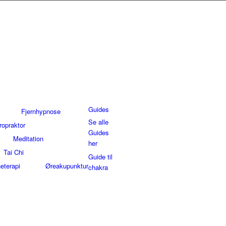
Guides
Fjernhypnose
Se alle
ropraktor
Guides
Meditation
her
Tai Chi
Guide til
eterapi
Øreakupunktur
chakra