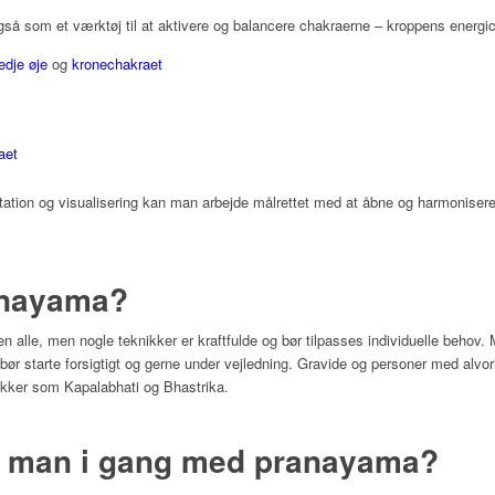
også som et værktøj til at aktivere og balancere chakraerne – kroppens energic
redje øje
og
kronechakraet
aet
ion og visualisering kan man arbejde målrettet med at åbne og harmonisere 
ranayama?
 alle, men nogle teknikker er kraftfulde og bør tilpasses individuelle behov.
ør starte forsigtigt og gerne under vejledning. Gravide og personer med alvo
kker som Kapalabhati og Bhastrika.
 man i gang med pranayama?