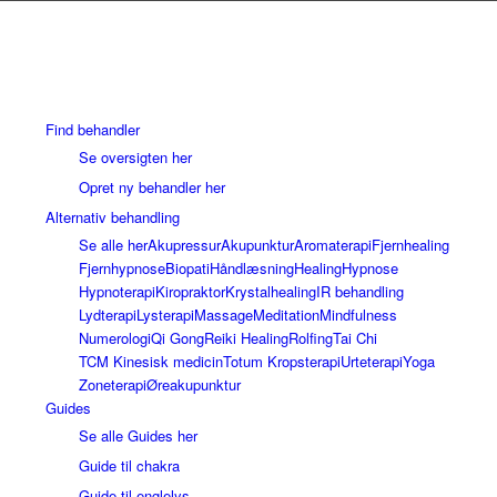
Find behandler
Se oversigten her
Opret ny behandler her
Alternativ behandling
Se alle her
Akupressur
Akupunktur
Aromaterapi
Fjernhealing
Fjernhypnose
Biopati
Håndlæsning
Healing
Hypnose
Hypnoterapi
Kiropraktor
Krystalhealing
IR behandling
Lydterapi
Lysterapi
Massage
Meditation
Mindfulness
Numerologi
Qi Gong
Reiki Healing
Rolfing
Tai Chi
TCM Kinesisk medicin
Totum Kropsterapi
Urteterapi
Yoga
Zoneterapi
Øreakupunktur
Guides
Se alle Guides her
Guide til chakra
Guide til englelys