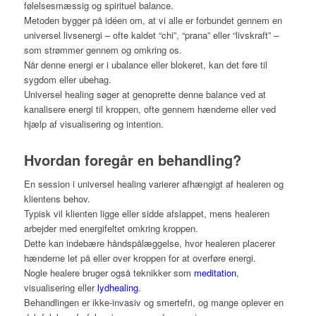
følelsesmæssig og spirituel balance.
Metoden bygger på idéen om, at vi alle er forbundet gennem en
universel livsenergi – ofte kaldet “chi”, “prana” eller “livskraft” –
som strømmer gennem og omkring os.
Når denne energi er i ubalance eller blokeret, kan det føre til
sygdom eller ubehag.
Universel healing søger at genoprette denne balance ved at
kanalisere energi til kroppen, ofte gennem hænderne eller ved
hjælp af visualisering og intention.
Hvordan foregår en behandling?
En session i universel healing varierer afhængigt af healeren og
klientens behov.
Typisk vil klienten ligge eller sidde afslappet, mens healeren
arbejder med energifeltet omkring kroppen.
Dette kan indebære håndspålæggelse, hvor healeren placerer
hænderne let på eller over kroppen for at overføre energi.
Nogle healere bruger også teknikker som
meditation
,
visualisering eller
lydhealing
.
Behandlingen er ikke-invasiv og smertefri, og mange oplever en