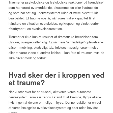
Traumer er psykologiske og fysiologiske reaktioner på hændelser,
som har været overvældende, skræmmende eller livstruende –
og som har sat sig i nervesystemet uden at være blevet fuldt
bearbejdet. Et traume opstår, når vores indre kapacitet til at
håndtere en situation overskrides, og kroppen og sindet derfor
“fastfryser” i en overlevelsesreaktion.
Traumer er ikke kun et resultat af dramatiske hændelser som
ulykker, overgreb eller krig. Også mere “almindelige” oplevelser –
såsom mobning, pludseligt tab, følelsesmæssig forsømmelse
eller at være vidne til andres lidelse – kan føre til traumer, hvis de
ikke bliver mødt og forløst.
Hvad sker der i kroppen ved
et traume?
Når vi står over for en trussel, aktiveres vores autonome
nervesystem, som sætter os i stand til at kæmpe, flygte eller –
hvis ingen af delene er mulige – fryse. Denne reaktion er en del
af vores biologiske overlevelsessystem og sker uden bevidst
kontrol.