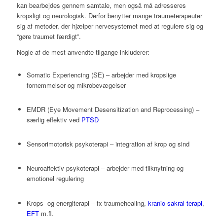
kan bearbejdes gennem samtale, men også må adresseres
kropsligt og neurologisk. Derfor benytter mange traumeterapeuter
sig af metoder, der hjælper nervesystemet med at regulere sig og
“gøre traumet færdigt”.
Nogle af de mest anvendte tilgange inkluderer:
Somatic Experiencing (SE) – arbejder med kropslige
fornemmelser og mikrobevægelser
EMDR (Eye Movement Desensitization and Reprocessing) –
særlig effektiv ved
PTSD
Sensorimotorisk psykoterapi – integration af krop og sind
Neuroaffektiv psykoterapi – arbejder med tilknytning og
emotionel regulering
Krops- og energiterapi – fx traumehealing,
kranio-sakral terapi
,
EFT
m.fl.