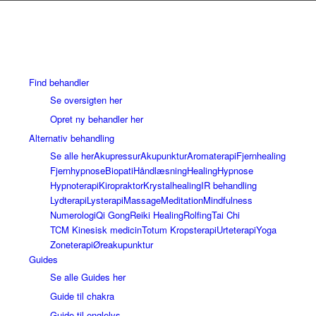
Find behandler
Se oversigten her
Opret ny behandler her
Alternativ behandling
Se alle her
Akupressur
Akupunktur
Aromaterapi
Fjernhealing
Fjernhypnose
Biopati
Håndlæsning
Healing
Hypnose
Hypnoterapi
Kiropraktor
Krystalhealing
IR behandling
Lydterapi
Lysterapi
Massage
Meditation
Mindfulness
Numerologi
Qi Gong
Reiki Healing
Rolfing
Tai Chi
TCM Kinesisk medicin
Totum Kropsterapi
Urteterapi
Yoga
Zoneterapi
Øreakupunktur
Guides
Se alle Guides her
Guide til chakra
Guide til englelys