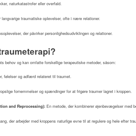
er, naturkatastrofer eller overfald.
 langvarige traumatiske oplevelser, ofte i nære relationer.
soplevelser, der påvirker personlighedsudviklingen og relationer.
traumeterapi?
nts behov og kan omfatte forskellige terapeutiske metoder, såsom:
, følelser og adfærd relateret til traumet.
opslige fornemmelser og spændinger for at frigøre traumer lagret i kroppen.
ion and Reprocessing):
En metode, der kombinerer øjenbevægelser med be
gang, der arbejder med kroppens naturlige evne til at regulere og hele efter tra