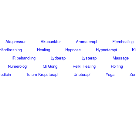
Akupressur
Akupunktur
Aromaterapi
Fjernhealing
Håndlæsning
Healing
Hypnose
Hypnoterapi
Ki
IR behandling
Lydterapi
Lysterapi
Massage
Numerologi
Qi Gong
Reiki Healing
Rolfing
edicin
Totum Kropsterapi
Urteterapi
Yoga
Zon