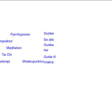
Guides
Fjernhypnose
Se alle
ropraktor
Guides
Meditation
her
Tai Chi
Guide til
eterapi
Øreakupunktur
chakra