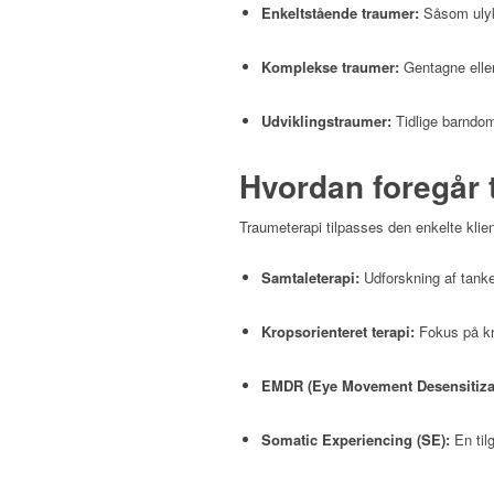
Enkeltstående traumer:
Såsom ulykk
Komplekse traumer:
Gentagne eller
Udviklingstraumer:
Tidlige barndom
Hvordan foregår 
Traumeterapi tilpasses den enkelte klie
Samtaleterapi:
Udforskning af tanker
Kropsorienteret terapi:
Fokus på kr
EMDR (Eye Movement Desensitizat
Somatic Experiencing (SE):
En til