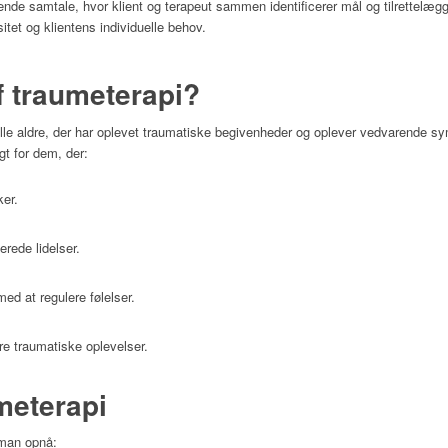
nde samtale, hvor klient og terapeut sammen identificerer mål og tilrettelæg
tet og klientens individuelle behov.
 traumeterapi?
 alle aldre, der har oplevet traumatiske begivenheder og oplever vedvarende sy
gt for dem, der:
ker.
erede lidelser.
med at regulere følelser.
re traumatiske oplevelser.
meterapi
 man opnå: