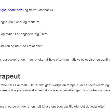
ngst
,
bedre søvn
og færre flashbacks.
i egne reaktioner og mønstre.
l og evne til at engagere sig i livet.
ation og nærhed i relationer.
ressource for dem, der ønsker at hele efter traumatiske oplevelser og genfind
rapeut
erapeuter i Danmark.
Det er vigtigt at vælge en terapeut, der er certificeret o
nnem online platforme eller ved at søge efter anbefalinger fra sundhedsprofess
rk og se om der er en i dit lokale område, der tilbyder det du leder efter.