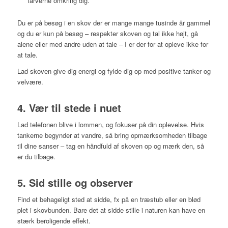
farverne omkring dig.
Du er på besøg i en skov der er mange mange tusinde år gammel
og du er kun på besøg – respekter skoven og tal ikke højt, gå
alene eller med andre uden at tale – I er der for at opleve ikke for
at tale.
Lad skoven give dig energi og fylde dig op med positive tanker og
velvære.
4. Vær til stede i nuet
Lad telefonen blive i lommen, og fokuser på din oplevelse. Hvis
tankerne begynder at vandre, så bring opmærksomheden tilbage
til dine sanser – tag en håndfuld af skoven op og mærk den, så
er du tilbage.
5. Sid stille og observer
Find et behageligt sted at sidde, fx på en træstub eller en blød
plet i skovbunden. Bare det at sidde stille i naturen kan have en
stærk beroligende effekt.