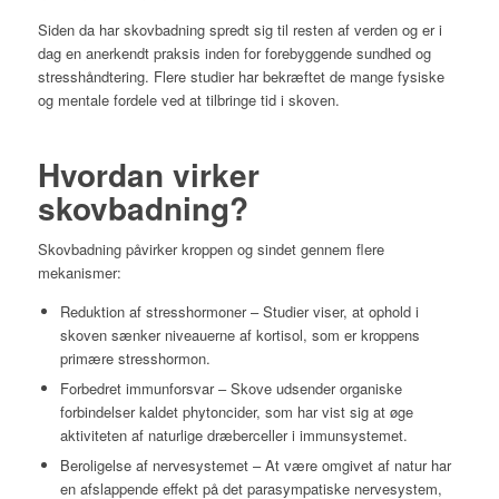
Siden da har skovbadning spredt sig til resten af verden og er i
dag en anerkendt praksis inden for forebyggende sundhed og
stresshåndtering. Flere studier har bekræftet de mange fysiske
og mentale fordele ved at tilbringe tid i skoven.
Hvordan virker
skovbadning?
Skovbadning påvirker kroppen og sindet gennem flere
mekanismer:
Reduktion af stresshormoner – Studier viser, at ophold i
skoven sænker niveauerne af kortisol, som er kroppens
primære stresshormon.
Forbedret immunforsvar – Skove udsender organiske
forbindelser kaldet phytoncider, som har vist sig at øge
aktiviteten af naturlige dræberceller i immunsystemet.
Beroligelse af nervesystemet – At være omgivet af natur har
en afslappende effekt på det parasympatiske nervesystem,