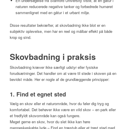
En undersøgelse fra Stanford University viste, at en gåtur i
naturen reducerede negative tanker og forbedrede humøret
sammenlignet med en gåtur i et urbant miljø.
Disse resultater bekræfter, at skovbadning ikke blot er en
subjektiv oplevelse, men har en reel og målbar effekt på både
krop og sind.
Skovbadning i praksis
Skovbadning kræver ikke særligt udstyr eller fysiske
forudsætninger. Det handler om at være til stede i skoven på en
bevidst måde. Her er nogle af de grundlæggende principper:
1. Find et egnet sted
Vælg en skov eller et naturområde, hvor du føler dig tryg og
komfortabel. Det behøver ikke være en vild skov – en park eller
et fredfyldt skovområde kan også fungere.
Meget gerne en skov, hvor du slet ikke kan høre
menneskeskabte lyde – Find en træstub eller et trøst sted med