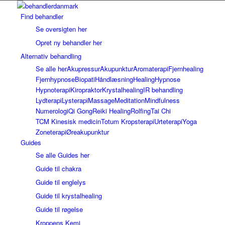
Find behandler
Se oversigten her
Opret ny behandler her
Alternativ behandling
Se alle her
Akupressur
Akupunktur
Aromaterapi
Fjernhealing
Fjernhypnose
Biopati
Håndlæsning
Healing
Hypnose
Hypnoterapi
Kiropraktor
Krystalhealing
IR behandling
Lydterapi
Lysterapi
Massage
Meditation
Mindfulness
Numerologi
Qi Gong
Reiki Healing
Rolfing
Tai Chi
TCM Kinesisk medicin
Totum Kropsterapi
Urteterapi
Yoga
Zoneterapi
Øreakupunktur
Guides
Se alle Guides her
Guide til chakra
Guide til englelys
Guide til krystalhealing
Guide til røgelse
Kroppens Kemi