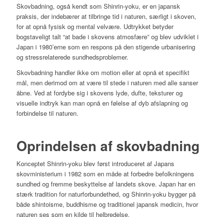
Skovbadning, også kendt som Shinrin-yoku, er en japansk
praksis, der indebærer at tilbringe tid i naturen, særligt i skoven,
for at opnå fysisk og mental velvære. Udtrykket betyder
bogstaveligt talt “at bade i skovens atmosfære” og blev udviklet i
Japan i 1980’erne som en respons på den stigende urbanisering
og stressrelaterede sundhedsproblemer.
Skovbadning handler ikke om motion eller at opnå et specifikt
mål, men derimod om at være til stede i naturen med alle sanser
åbne. Ved at fordybe sig i skovens lyde, dufte, teksturer og
visuelle indtryk kan man opnå en følelse af dyb afslapning og
forbindelse til naturen.
Oprindelsen af skovbadning
Konceptet Shinrin-yoku blev først introduceret af Japans
skovministerium i 1982 som en måde at forbedre befolkningens
sundhed og fremme beskyttelse af landets skove. Japan har en
stærk tradition for naturforbundethed, og Shinrin-yoku bygger på
både shintoisme, buddhisme og traditionel japansk medicin, hvor
naturen ses som en kilde til helbredelse.