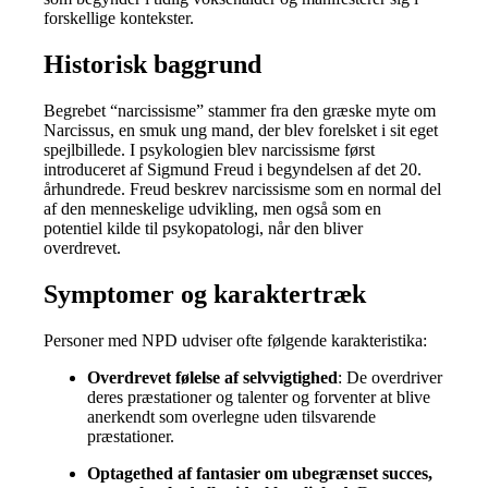
forskellige kontekster.
Historisk baggrund
Begrebet “narcissisme” stammer fra den græske myte om
Narcissus, en smuk ung mand, der blev forelsket i sit eget
spejlbillede.
I psykologien blev narcissisme først
introduceret af Sigmund Freud i begyndelsen af det 20.
århundrede.
Freud beskrev narcissisme som en normal del
af den menneskelige udvikling, men også som en
potentiel kilde til psykopatologi, når den bliver
overdrevet.
Symptomer og karaktertræk
Personer med NPD udviser ofte følgende karakteristika:
Overdrevet følelse af selvvigtighed
: De overdriver
deres præstationer og talenter og forventer at blive
anerkendt som overlegne uden tilsvarende
præstationer.
Optagethed af fantasier om ubegrænset succes,