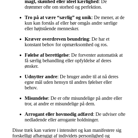
magt, skønhed eller ideel kærlighed
: De
drømmer ofte om storhed og perfektion.
Tro på at være “særlig” og unik
: De mener, at de
kun kan forstås af eller bør omgås andre særlige
eller højtstående mennesker.
Kræver overdreven beundring
:
De har et
konstant behov for opmærksomhed og ros.
Følelse af berettigelse
:
De forventer automatisk at
få særlig behandling eller opfyldelse af deres
ønsker.
Udnytter andre
:
De bruger andre til at nå deres
egne mål uden hensyn til andres følelser eller
behov.
Misundelse
:
De er ofte misundelige på andre eller
tror, at andre er misundelige på dem.
Arrogant eller hovmodig adfærd
:
De udviser ofte
nedladende eller arrogante holdninger.
Disse træk kan variere i intensitet og kan manifestere sig
forskelligt afhængigt af individets personlighed og