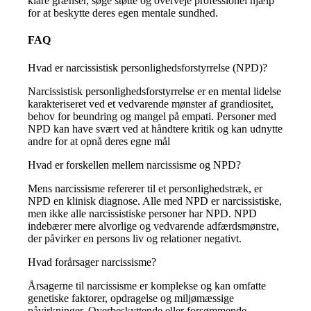
klare grænser, søge støtte og overveje professionel hjælp
for at beskytte deres egen mentale sundhed.
FAQ
Hvad er narcissistisk personlighedsforstyrrelse (NPD)?
Narcissistisk personlighedsforstyrrelse er en mental lidelse
karakteriseret ved et vedvarende mønster af grandiositet,
behov for beundring og mangel på empati.
Personer med
NPD kan have svært ved at håndtere kritik og kan udnytte
andre for at opnå deres egne mål
Hvad er forskellen mellem narcissisme og NPD?
Mens narcissisme refererer til et personlighedstræk, er
NPD en klinisk diagnose.
Alle med NPD er narcissistiske,
men ikke alle narcissistiske personer har NPD.
NPD
indebærer mere alvorlige og vedvarende adfærdsmønstre,
der påvirker en persons liv og relationer negativt.
Hvad forårsager narcissisme?
Årsagerne til narcissisme er komplekse og kan omfatte
genetiske faktorer, opdragelse og miljømæssige
påvirkninger.
Overbeskyttende eller forsømmende