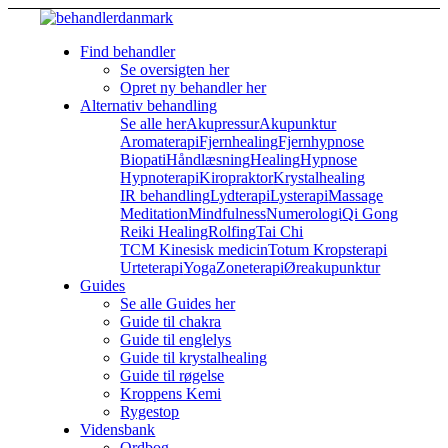
Find behandler
Se oversigten her
Opret ny behandler her
Alternativ behandling
Se alle her
Akupressur
Akupunktur
Aromaterapi
Fjernhealing
Fjernhypnose
Biopati
Håndlæsning
Healing
Hypnose
Hypnoterapi
Kiropraktor
Krystalhealing
IR behandling
Lydterapi
Lysterapi
Massage
Meditation
Mindfulness
Numerologi
Qi Gong
Reiki Healing
Rolfing
Tai Chi
TCM Kinesisk medicin
Totum Kropsterapi
Urteterapi
Yoga
Zoneterapi
Øreakupunktur
Guides
Se alle Guides her
Guide til chakra
Guide til englelys
Guide til krystalhealing
Guide til røgelse
Kroppens Kemi
Rygestop
Vidensbank
Ordbog