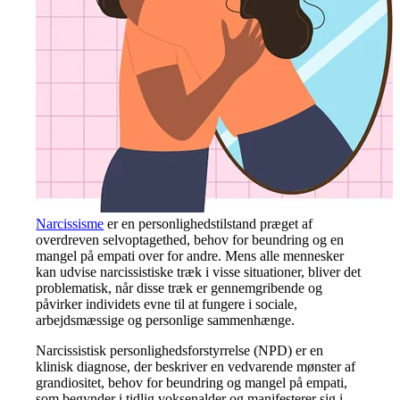
Narcissisme
er en personlighedstilstand præget af
overdreven selvoptagethed, behov for beundring og en
mangel på empati over for andre. Mens alle mennesker
kan udvise narcissistiske træk i visse situationer, bliver det
problematisk, når disse træk er gennemgribende og
påvirker individets evne til at fungere i sociale,
arbejdsmæssige og personlige sammenhænge.
Narcissistisk personlighedsforstyrrelse (NPD) er en
klinisk diagnose, der beskriver en vedvarende mønster af
grandiositet, behov for beundring og mangel på empati,
som begynder i tidlig voksenalder og manifesterer sig i