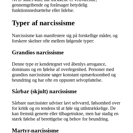
gennemgribende og forårsager betydelig
funktionsnedsættelse eller lidelse.
Typer af narcissisme
Narcissisme kan manifestere sig på forskellige måder, og
forskere skelner ofte mellem følgende typer:
Grandios narcissisme
Denne type er kendetegnet ved åbenlys arrogance,
dominans og en følelse af overlegenhed.
Personer med
grandios narcissisme søger konstant opmærksomhed og
beundring og har ofte en oppustet selvopfattelse.
Sårbar (skjult) narcissisme
Sårbare narcissister udviser lavt selvværd, følsomhed over
for kritik og en tendens til at føle sig utilstrækkelige.
De
kan fremstå generte eller tilbagetrukne, men har stadig en
stærk følelse af berettigelse og behov for beundring.
Martyr-narcissisme