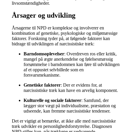
livsomstændigheder.
Årsager og udvikling
Årsagerne til NPD er komplekse og involverer en
kombination af genetiske, psykologiske og miljømæssige
faktorer.
Forskning tyder på, at følgende faktorer kan
bidrage til udviklingen af narcissistiske træk:
Barndomsoplevelser
:
Overdreven ros eller kritik,
mangel på ægte anerkendelse og følelsesmæssig
forsømmelse i barndommen kan føre til udviklingen
af et oppustet selvbillede som en
forsvarsmekanisme.
Genetiske faktorer
:
Der er evidens for, at
narcissistiske træk kan have en arvelig komponent.
Kulturelle og sociale faktorer
:
Samfund, der
lægger stor vægt på individualisme, præstation og
udseende, kan fremme narcissistiske tendenser.
Det er vigtigt at bemærke, at ikke alle med narcissistiske
træk udvikler en personlighedsforstyrrelse.
Diagnosen
NPD stilles kun, når trækkene er vedvarende,