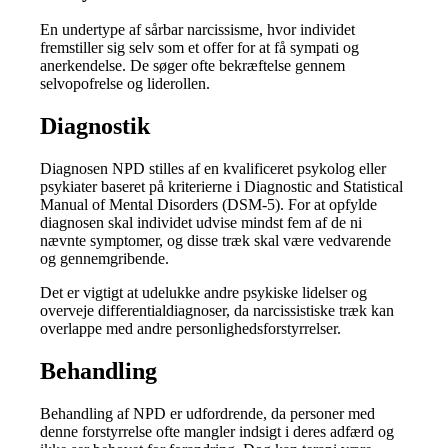
En undertype af sårbar narcissisme, hvor individet
fremstiller sig selv som et offer for at få sympati og
anerkendelse.
De søger ofte bekræftelse gennem
selvopofrelse og liderollen.
Diagnostik
Diagnosen NPD stilles af en kvalificeret psykolog eller
psykiater baseret på kriterierne i Diagnostic and Statistical
Manual of Mental Disorders (DSM-5).
For at opfylde
diagnosen skal individet udvise mindst fem af de ni
nævnte symptomer, og disse træk skal være vedvarende
og gennemgribende.
Det er vigtigt at udelukke andre psykiske lidelser og
overveje differentialdiagnoser, da narcissistiske træk kan
overlappe med andre personlighedsforstyrrelser.
Behandling
Behandling af NPD er udfordrende, da personer med
denne forstyrrelse ofte mangler indsigt i deres adfærd og