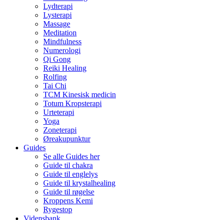
Lydterapi
Lysterapi
Massage
Meditation
Mindfulness
Numerologi
Qi Gong
Reiki Healing
Rolfing
Tai Chi
TCM Kinesisk medicin
Totum Kropsterapi
Urteterapi
Yoga
Zoneterapi
Øreakupunktur
Guides
Se alle Guides her
Guide til chakra
Guide til englelys
Guide til krystalhealing
Guide til røgelse
Kroppens Kemi
Rygestop
Vidensbank