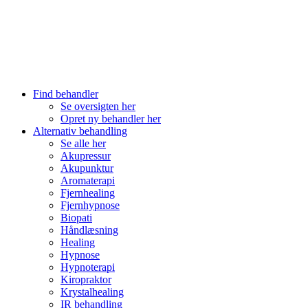
Find behandler
Se oversigten her
Opret ny behandler her
Alternativ behandling
Se alle her
Akupressur
Akupunktur
Aromaterapi
Fjernhealing
Fjernhypnose
Biopati
Håndlæsning
Healing
Hypnose
Hypnoterapi
Kiropraktor
Krystalhealing
IR behandling