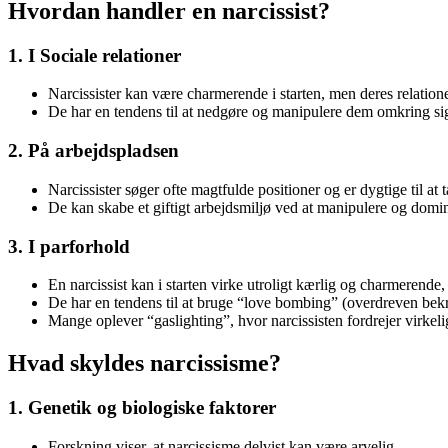
Hvordan handler en narcissist?
1. I Sociale relationer
Narcissister kan være charmerende i starten, men deres relatione
De har en tendens til at nedgøre og manipulere dem omkring sig 
2. På arbejdspladsen
Narcissister søger ofte magtfulde positioner og er dygtige til at
De kan skabe et giftigt arbejdsmiljø ved at manipulere og domin
3. I parforhold
En narcissist kan i starten virke utroligt kærlig og charmerende,
De har en tendens til at bruge “love bombing” (overdreven bekræft
Mange oplever “gaslighting”, hvor narcissisten fordrejer virkeligh
Hvad skyldes narcissisme?
1. Genetik og biologiske faktorer
Forskning viser, at narcissisme delvist kan være arvelig.