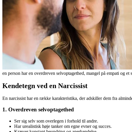
en person har en overdreven selvoptagethed, mangel på empati og et sto
Kendetegn ved en Narcissist
En narcissist har en række karakteristika, der adskiller dem fra almind
1. Overdreven selvoptagethed
Ser sig selv som overlegen i forhold til andre.
Har urealistisk høje tanker om egne evner og succes.
Kræver konstant beundring og anerkendelse.