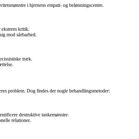
tivitetsmønstre i hjernens empati- og belønningscentre.
 ekstrem kritik.
 sig mod sårbarhed.
cissistiske træk.
ttelse.
 deres problem. Dog findes der nogle behandlingsmetoder:
ntificere destruktive tankemønstre.
elle relationer.