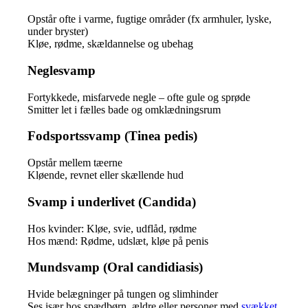
Opstår ofte i varme, fugtige områder (fx armhuler, lyske,
under bryster)
Kløe, rødme, skældannelse og ubehag
Neglesvamp
Fortykkede, misfarvede negle – ofte gule og sprøde
Smitter let i fælles bade og omklædningsrum
Fodsportssvamp (Tinea pedis)
Opstår mellem tæerne
Kløende, revnet eller skællende hud
Svamp i underlivet (Candida)
Hos kvinder: Kløe, svie, udflåd, rødme
Hos mænd: Rødme, udslæt, kløe på penis
Mundsvamp (Oral candidiasis)
Hvide belægninger på tungen og slimhinder
Ses især hos spædbørn, ældre eller personer med
svækket