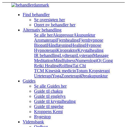
Find behandler
Se oversigten her
Opret ny behandler her
Alternativ behandling
Se alle her
Akupressur
Akupunktur
Aromaterapi
Fjernhealing
Fjernhypnose
Biopati
Håndlæsning
Healing
Hypnose
Hypnoterapi
Kiropraktor
Krystalhealing
IR behandling
Lydterapi
Lysterapi
Massage
Meditation
Mindfulness
Numerologi
Qi Gong
Reiki Healing
Rolfing
Tai Chi
TCM Kinesisk medicin
Totum Kropsterapi
Urteterapi
Yoga
Zoneterapi
Øreakupunktur
Guides
Se alle Guides her
Guide til chakra
Guide til englelys
Guide til krystalhealing
Guide til røgelse
Kroppens Kemi
Rygestop
Vidensbank
Ordbog