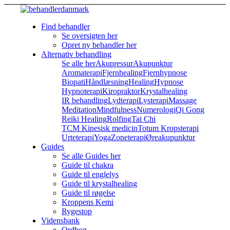
Find behandler
Se oversigten her
Opret ny behandler her
Alternativ behandling
Se alle her
Akupressur
Akupunktur
Aromaterapi
Fjernhealing
Fjernhypnose
Biopati
Håndlæsning
Healing
Hypnose
Hypnoterapi
Kiropraktor
Krystalhealing
IR behandling
Lydterapi
Lysterapi
Massage
Meditation
Mindfulness
Numerologi
Qi Gong
Reiki Healing
Rolfing
Tai Chi
TCM Kinesisk medicin
Totum Kropsterapi
Urteterapi
Yoga
Zoneterapi
Øreakupunktur
Guides
Se alle Guides her
Guide til chakra
Guide til englelys
Guide til krystalhealing
Guide til røgelse
Kroppens Kemi
Rygestop
Vidensbank
Ordbog