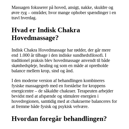
Massagen fokuserer på hoved, ansigt, nakke, skuldre og
øvre ryg – områder, hvor mange ophober spændinger i en
travl hverdag.
Hvad er Indisk Chakra
Hovedmassage?
Indisk Chakra Hovedmassage har rødder, der går mere
end 1.000 år tilbage i den indiske sundhedsfilosofi. I
traditionel praksis blev hovedmassage anvendt til både
skønhedspleje, healing og som en måde at opretholde
balance mellem krop, sind og ånd.
I den moderne version af behandlingen kombineres
fysiske massagegreb med en forståelse for kroppens
energicentre – de såkaldte chakraer. Terapeuten arbejder
bevidst med at afspænde og stimulere energien i
hovedregionen, samtidig med at chakraerne balanceres for
at fremme både fysisk og psykisk velvære.
Hvordan foregår behandlingen?