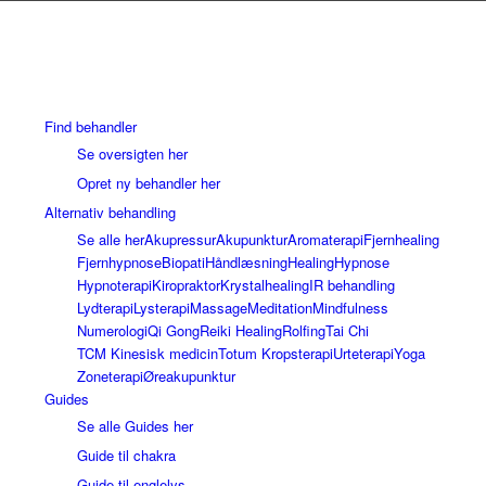
Find behandler
Se oversigten her
Opret ny behandler her
Alternativ behandling
Se alle her
Akupressur
Akupunktur
Aromaterapi
Fjernhealing
Fjernhypnose
Biopati
Håndlæsning
Healing
Hypnose
Hypnoterapi
Kiropraktor
Krystalhealing
IR behandling
Lydterapi
Lysterapi
Massage
Meditation
Mindfulness
Numerologi
Qi Gong
Reiki Healing
Rolfing
Tai Chi
TCM Kinesisk medicin
Totum Kropsterapi
Urteterapi
Yoga
Zoneterapi
Øreakupunktur
Guides
Se alle Guides her
Guide til chakra
Guide til englelys