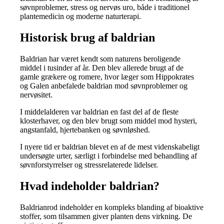
søvnproblemer, stress og nervøs uro, både i traditionel
plantemedicin og moderne naturterapi.
Historisk brug af baldrian
Baldrian har været kendt som naturens beroligende
middel i tusinder af år. Den blev allerede brugt af de
gamle grækere og romere, hvor læger som Hippokrates
og Galen anbefalede baldrian mod søvnproblemer og
nervøsitet.
I middelalderen var baldrian en fast del af de fleste
klosterhaver, og den blev brugt som middel mod hysteri,
angstanfald, hjertebanken og søvnløshed.
I nyere tid er baldrian blevet en af de mest videnskabeligt
undersøgte urter, særligt i forbindelse med behandling af
søvnforstyrrelser og stressrelaterede lidelser.
Hvad indeholder baldrian?
Baldrianrod indeholder en kompleks blanding af bioaktive
stoffer, som tilsammen giver planten dens virkning. De