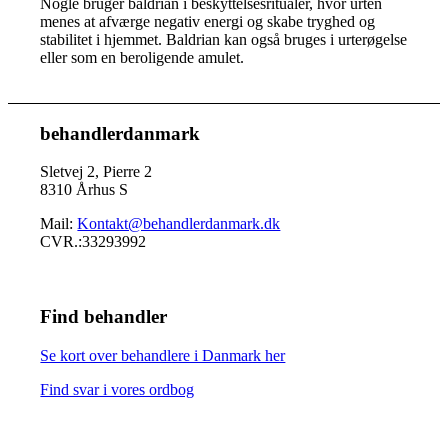
Nogle bruger baldrian i beskyttelsesritualer, hvor urten
menes at afværge negativ energi og skabe tryghed og
stabilitet i hjemmet. Baldrian kan også bruges i urterøgelse
eller som en beroligende amulet.
behandlerdanmark
Sletvej 2, Pierre 2
8310 Århus S
Mail:
Kontakt@behandlerdanmark.dk
CVR.:33293992
Find behandler
Se kort over behandlere i Danmark her
Find svar i vores ordbog