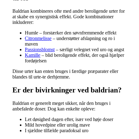
Baldrian kombineres ofte med andre beroligende urter for
at skabe en synergistisk effekt. Gode kombinationer
inkluderer:
Humle – forstærker den søvnfremmende effekt
Citronmelisse
– understøtter afslapning og ro i
maven
Passionsblomst
– særligt velegnet ved uro og angst
Kamille
– blid beroligende effekt, der også hjælper
fordøjelsen
Disse urter kan enten bruges i færdige præparater eller
blandes til urte-te derhjemme.
Er der bivirkninger ved baldrian?
Baldrian er generelt meget sikker, når den bruges i
anbefalede doser. Dog kan enkelte opleve:
Let døsighed dagen efter, især ved høje doser
Mild hovedpine eller urolig mave
I sjældne tilfælde paradoksal uro