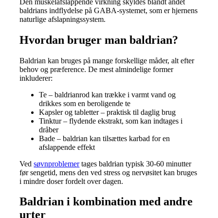
Den muskelafslappende virkning skyldes blandt andet
baldrians indflydelse på GABA-systemet, som er hjernens
naturlige afslapningssystem.
Hvordan bruger man baldrian?
Baldrian kan bruges på mange forskellige måder, alt efter
behov og præference. De mest almindelige former
inkluderer:
Te – baldrianrod kan trække i varmt vand og
drikkes som en beroligende te
Kapsler og tabletter – praktisk til daglig brug
Tinktur – flydende ekstrakt, som kan indtages i
dråber
Bade – baldrian kan tilsættes karbad for en
afslappende effekt
Ved
søvnproblemer
tages baldrian typisk 30-60 minutter
før sengetid, mens den ved stress og nervøsitet kan bruges
i mindre doser fordelt over dagen.
Baldrian i kombination med andre
urter