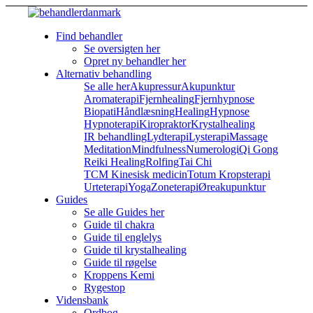
Find behandler
Se oversigten her
Opret ny behandler her
Alternativ behandling
Se alle her
Akupressur
Akupunktur
Aromaterapi
Fjernhealing
Fjernhypnose
Biopati
Håndlæsning
Healing
Hypnose
Hypnoterapi
Kiropraktor
Krystalhealing
IR behandling
Lydterapi
Lysterapi
Massage
Meditation
Mindfulness
Numerologi
Qi Gong
Reiki Healing
Rolfing
Tai Chi
TCM Kinesisk medicin
Totum Kropsterapi
Urteterapi
Yoga
Zoneterapi
Øreakupunktur
Guides
Se alle Guides her
Guide til chakra
Guide til englelys
Guide til krystalhealing
Guide til røgelse
Kroppens Kemi
Rygestop
Vidensbank
Ordbog