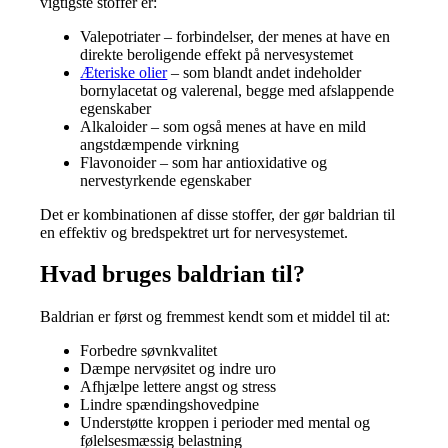
vigtigste stoffer er:
Valepotriater – forbindelser, der menes at have en
direkte beroligende effekt på nervesystemet
Æteriske olier
– som blandt andet indeholder
bornylacetat og valerenal, begge med afslappende
egenskaber
Alkaloider – som også menes at have en mild
angstdæmpende virkning
Flavonoider – som har antioxidative og
nervestyrkende egenskaber
Det er kombinationen af disse stoffer, der gør baldrian til
en effektiv og bredspektret urt for nervesystemet.
Hvad bruges baldrian til?
Baldrian er først og fremmest kendt som et middel til at:
Forbedre søvnkvalitet
Dæmpe nervøsitet og indre uro
Afhjælpe lettere angst og stress
Lindre spændingshovedpine
Understøtte kroppen i perioder med mental og
følelsesmæssig belastning