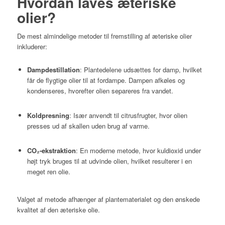
Hvordan laves æteriske
olier?
De mest almindelige metoder til fremstilling af æteriske olier
inkluderer:
Dampdestillation
:
Plantedelene udsættes for damp, hvilket
får de flygtige olier til at fordampe. Dampen afkøles og
kondenseres, hvorefter olien separeres fra vandet.
Koldpresning
:
Især anvendt til citrusfrugter, hvor olien
presses ud af skallen uden brug af varme.
CO₂-ekstraktion
:
En moderne metode, hvor kuldioxid under
højt tryk bruges til at udvinde olien, hvilket resulterer i en
meget ren olie.
Valget af metode afhænger af plantematerialet og den ønskede
kvalitet af den æteriske olie.