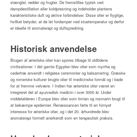
stængler, rødder og frugter. De fremstilles typisk ved
dampdestillation eller koldpresning og indeholder plantens
karakteristiske duft og aktive forbindelser. Disse olier er flygtige,
hvilket betyder, at de let fordamper ved stuetemperatur og derfor
er ideelle til aromaterapi og duftspredning.
Historisk anvendelse
Brugen af æteriske olier kan spores tilbage til oldtidens
civilisationer.
I det gamle Egypten blev olier som myrrha og
cedertræ anvendt i religiøse ceremonier og balsamering.
Græske
og romerske kulturer brugte olier til medicinske formål og i bade
for at fremme velvære.
I Indien har æteriske olier været en
integreret del af ayurvedisk medicin i over 3000 år.
Under
middelalderen i Europa blev olier som timian og rosmarin brugt til
at bekæmpe epidemier.
Renæssancen førte til en fornyet
interesse for æteriske olier, og i det 20. århundrede blev
aromaterapi formelt anerkendt som en terapeutisk praksis.