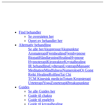
Find behandler
Se oversigten her
Opret ny behandler her
Alternativ behandling
Se alle her
Akupressur
Akupunktur
Aromaterapi
Fjernhealing
Fjernhypnose
Biopati
Håndlæsning
Healing
Hypnose
Hypnoterapi
Kiropraktor
Krystalhealing
IR behandling
Lydterapi
Lysterapi
Massage
Meditation
Mindfulness
Numerologi
Qi Gong
Reiki Healing
Rolfing
Tai Chi
TCM Kinesisk medicin
Totum Kropsterapi
Urteterapi
Yoga
Zoneterapi
Øreakupunktur
Guides
Se alle Guides her
Guide til chakra
Guide til englelys
Guide til krystalhealing