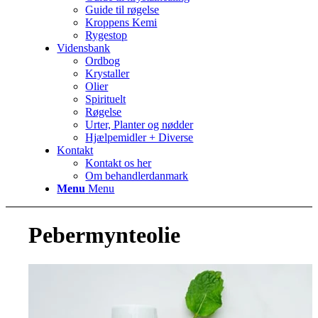
Guide til røgelse
Kroppens Kemi
Rygestop
Vidensbank
Ordbog
Krystaller
Olier
Spirituelt
Røgelse
Urter, Planter og nødder
Hjælpemidler + Diverse
Kontakt
Kontakt os her
Om behandlerdanmark
Menu
Menu
Pebermynteolie