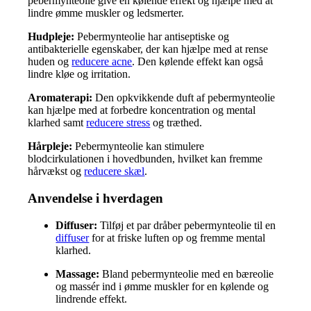
pebermynteolie give en kølende effekt og hjælpe med at
lindre ømme muskler og ledsmerter.
Hudpleje:
Pebermynteolie har antiseptiske og
antibakterielle egenskaber, der kan hjælpe med at rense
huden og
reducere acne
. Den kølende effekt kan også
lindre kløe og irritation.
Aromaterapi:
Den opkvikkende duft af pebermynteolie
kan hjælpe med at forbedre koncentration og mental
klarhed samt
reducere stress
og træthed.
Hårpleje:
Pebermynteolie kan stimulere
blodcirkulationen i hovedbunden, hvilket kan fremme
hårvækst og
reducere skæl
.
Anvendelse i hverdagen
Diffuser:
Tilføj et par dråber pebermynteolie til en
diffuser
for at friske luften op og fremme mental
klarhed.
Massage:
Bland pebermynteolie med en bæreolie
og massér ind i ømme muskler for en kølende og
lindrende effekt.