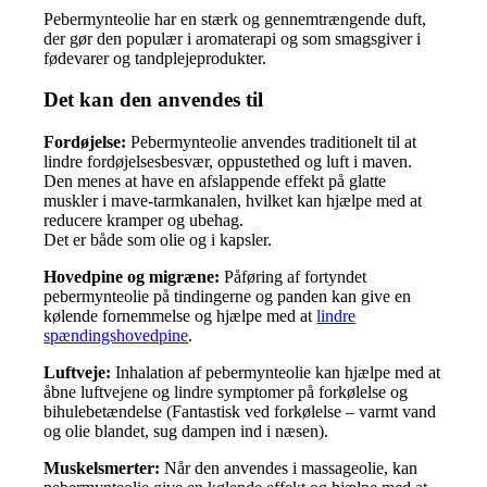
Pebermynteolie har en stærk og gennemtrængende duft,
der gør den populær i aromaterapi og som smagsgiver i
fødevarer og tandplejeprodukter.
Det kan den anvendes til
Fordøjelse:
Pebermynteolie anvendes traditionelt til at
lindre fordøjelsesbesvær, oppustethed og luft i maven.
Den menes at have en afslappende effekt på glatte
muskler i mave-tarmkanalen, hvilket kan hjælpe med at
reducere kramper og ubehag.
Det er både som olie og i kapsler.
Hovedpine og migræne:
Påføring af fortyndet
pebermynteolie på tindingerne og panden kan give en
kølende fornemmelse og hjælpe med at
lindre
spændingshovedpine
.
Luftveje:
Inhalation af pebermynteolie kan hjælpe med at
åbne luftvejene og lindre symptomer på forkølelse og
bihulebetændelse (Fantastisk ved forkølelse – varmt vand
og olie blandet, sug dampen ind i næsen).
Muskelsmerter:
Når den anvendes i massageolie, kan