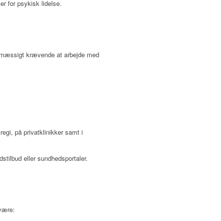
r for psykisk lidelse.
sesmæssigt krævende at arbejde med
egi, på privatklinikker samt i
dstilbud eller sundhedsportaler.
 være: