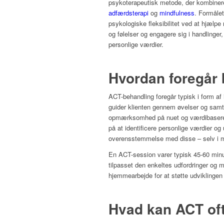
psykoterapeutisk metode, der kombiner
adfærdsterapi
og
mindfulness
. Formåle
psykologiske fleksibilitet ved at hjælp
og følelser og engagere sig i handlinge
personlige værdier.
Hvordan foregår
ACT-behandling foregår typisk i form af 
guider klienten gennem øvelser og samt
opmærksomhed på nuet og værdibaseret
på at identificere personlige værdier og u
overensstemmelse med disse – selv i mø
En ACT-session varer typisk 45-60 minu
tilpasset den enkeltes udfordringer og
hjemmearbejde for at støtte udviklinge
Hvad kan ACT of