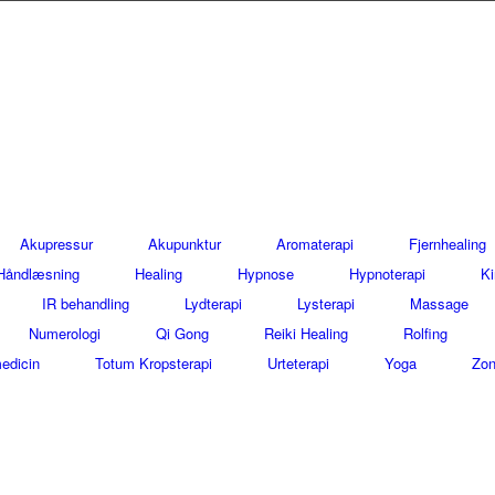
Akupressur
Akupunktur
Aromaterapi
Fjernhealing
Håndlæsning
Healing
Hypnose
Hypnoterapi
Ki
IR behandling
Lydterapi
Lysterapi
Massage
Numerologi
Qi Gong
Reiki Healing
Rolfing
edicin
Totum Kropsterapi
Urteterapi
Yoga
Zon