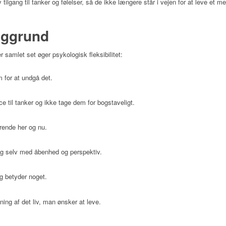
ilgang til tanker og følelser, så de ikke længere står i vejen for at leve et men
aggrund
samlet set øger psykologisk fleksibilitet:
m for at undgå det.
ce til tanker og ikke tage dem for bogstaveligt.
ende her og nu.
sig selv med åbenhed og perspektiv.
ig betyder noget.
tning af det liv, man ønsker at leve.