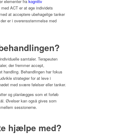
er elementer fra
kognitiv
t med ACT er at øge individets
e med at acceptere ubehagelige tanker
r, der er i overensstemmelse med
 behandlingen?
individuelle samtaler. Terapeuten
aler, der fremmer accept,
 handling. Behandlingen har fokus
dvikle strategier for at leve i
det med svære følelser eller tanker.
tter og planlægges som et forløb
 mål. Øvelser kan også gives som
n mellem sessionerne.
te hjælpe med?