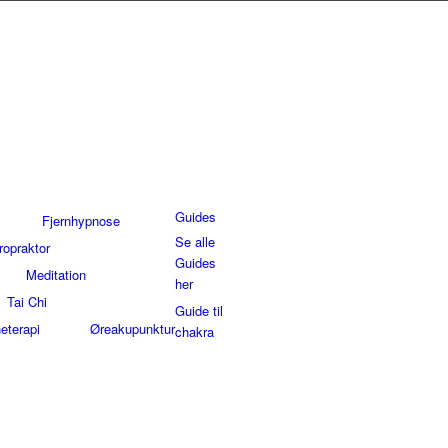
Guides
Fjernhypnose
Se alle
ropraktor
Guides
Meditation
her
Tai Chi
Guide til
eterapi
Øreakupunktur
chakra