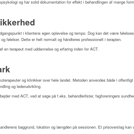
ykologi og har solid dokumentation for effekt i behandlingen af mange forme
sikkerhed
 udgangspunkt i klientens egen oplevelse og tempo. Dog kan det være følel
g følelser. Dette er helt normalt og håndteres professionelt i terapien.
af en terapeut med uddannelse og erfaring inden for ACT.
ark
erapeuter og klinikker over hele landet. Metoden anvendes både i offentligt r
ndling og lederudvikling.
arbejder med ACT, ved at søge på f.eks. behandlerlister, fagforeningers sundhe
ehandlerens baggrund, lokation og længden på sessionen. Et prisoverslag kan