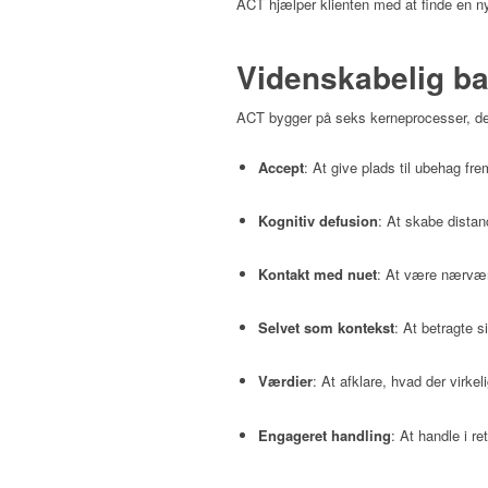
ACT hjælper klienten med at finde en ny t
Videnskabelig b
ACT bygger på seks kerneprocesser, der 
Accept
: At give plads til ubehag fre
Kognitiv defusion
: At skabe distan
Kontakt med nuet
: At være nærvær
Selvet som kontekst
: At betragte 
Værdier
: At afklare, hvad der virkel
Engageret handling
: At handle i re