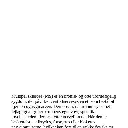
Multipel sklerose (MS) er en kronisk og ofte uforudsigelig
sygdom, der påvirker centralnervesystemet, som består af
hjernen og rygmarven. Den opstår, når immunsystemet
fejlagtigt angriber kroppens eget væv, specifikt
myelinskeden, der beskytter nervefibrene. Når denne
beskyttelse nedbrydes, forstyrres eller blokeres
nerveimpulserne, hvilket kan føre til en række fysiske og