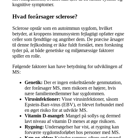
kognitive symptomer.
Hvad forårsager sclerose?
Sclerose opstår som en autoimmun sygdom, hvilket
betyder, at kroppens immunsystem fejlagtigt opfatter egne
celler som fjendtlige og angriber dem. De præcise årsager
til denne fejlkodning er ikke fuldt forstået, men forskning
tyder på, at både genetiske og miljømæssige faktorer
spiller en rolle.
Følgende faktorer kan have betydning for udviklingen af
MS:
Genetik:
Der er ingen enkeltstående genmutation,
der forårsager MS, men risikoen er højere, hvis
nære familiemedlemmer har sygdommen.
Virusinfektioner:
Visse virusinfektioner, såsom
Epstein-Barr-virus (EBV), er blevet forbundet med
en øget risiko for at udvikle MS.
Vitamin D-mangel:
Mangel på sollys og dermed
lavt niveau af vitamin D menes at øge risikoen.
Rygning:
Undersøgelser har vist, at rygning kan
forværre sygdomsforløbet hos personer med MS.
Køn og alder:
Kvinder rammes oftere end mænd,