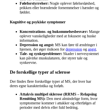
Føleforstyrrelser:
Nogle oplever følelsesløshed,
prikken eller brændende fornemmelser i hænder og
fødder.
Kognitive og psykiske symptomer
Koncentrations- og hukommelsesbesvær:
Mange
oplever vanskeligheder med at fokusere og huske
information.
Depression og angst:
MS kan føre til ændringer i
hjernen, der øger risikoen for
depression
og
angst
.
Tale- og synkeproblemer:
Skader i nervesystemet
kan påvirke muskulaturen, der styrer tale og
synkeevne.
De forskellige typer af sclerose
Der findes flere forskellige typer af MS, der hver har
deres egne karakteristika og forløb.
Attakvis multipel sklerose (RRMS – Relapsing
Remitting MS):
Den mest almindelige form, hvor
symptomerne kommer i attakker og efterfølges af
perioder med delvis eller fuld bedring.