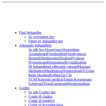
Find behandler
Se oversigten her
Opret ny behandler her
Alternativ behandling
Se alle her
Akupressur
Akupunktur
Aromaterapi
Fjernhealing
Fjernhypnose
Biopati
Håndlæsning
Healing
Hypnose
Hypnoterapi
Kiropraktor
Krystalhealing
IR behandling
Lydterapi
Lysterapi
Massage
Meditation
Mindfulness
Numerologi
Qi Gong
Reiki Healing
Rolfing
Tai Chi
TCM Kinesisk medicin
Totum Kropsterapi
Urteterapi
Yoga
Zoneterapi
Øreakupunktur
Guides
Se alle Guides her
Guide til chakra
Guide til englelys
Guide til krystalhealing