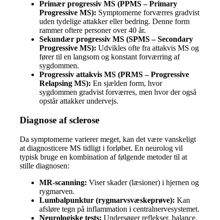
Primær progressiv MS (PPMS – Primary
Progressive MS):
Symptomerne forværres gradvist
uden tydelige attakker eller bedring. Denne form
rammer oftere personer over 40 år.
Sekundær progressiv MS (SPMS – Secondary
Progressive MS):
Udvikles ofte fra attakvis MS og
fører til en langsom og konstant forværring af
sygdommen.
Progressiv attakvis MS (PRMS – Progressive
Relapsing MS):
En sjælden form, hvor
sygdommen gradvist forværres, men hvor der også
opstår attakker undervejs.
Diagnose af sclerose
Da symptomerne varierer meget, kan det være vanskeligt
at diagnosticere MS tidligt i forløbet. En neurolog vil
typisk bruge en kombination af følgende metoder til at
stille diagnosen:
MR-scanning:
Viser skader (læsioner) i hjernen og
rygmarven.
Lumbalpunktur (rygmarvsvæskeprøve):
Kan
afsløre tegn på inflammation i centralnervesystemet.
Neurologiske tests:
Undersøger reflekser, balance,