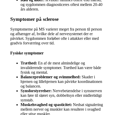
og sygdommen diagnosticeres oftest mellem 20-40
års alderen.
Symptomer på sclerose
Symptomerne på MS varierer meget fra person til person
og afhænger af, hvilke dele af nervesystemet der er
påvirket. Sygdommen forløber ofte i attakker eller med
gradvis forværring over tid.
Fysiske symptomer
Træthed:
En af de mest almindelige og
invaliderende symptomer. Træthed kan være både
fysisk og mental.
Balanceproblemer og svimmelhed:
Skader i
hjernen og lillehjernen kan påvirke koordinationen
og balancen.
Synsforstyrrelser:
Nervebetændelse i synsnerven
kan føre til sløret syn, dobbeltsyn eller midlertidigt
synstab.
Muskelsvaghed og spasticitet:
Nedsat signalering
mellem nerver og muskler kan resultere i svaghed
eller stive muskler.