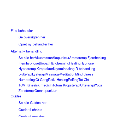
Find behandler
Se oversigten her
Opret ny behandler her
Alternativ behandling
Se alle her
Akupressur
Akupunktur
Aromaterapi
Fjernhealing
Fjernhypnose
Biopati
Håndlæsning
Healing
Hypnose
Hypnoterapi
Kiropraktor
Krystalhealing
IR behandling
Lydterapi
Lysterapi
Massage
Meditation
Mindfulness
Numerologi
Qi Gong
Reiki Healing
Rolfing
Tai Chi
TCM Kinesisk medicin
Totum Kropsterapi
Urteterapi
Yoga
Zoneterapi
Øreakupunktur
Guides
Se alle Guides her
Guide til chakra
Guide til englelys