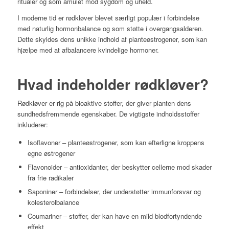
ritualer og som amulet mod sygdom og uheld.
I moderne tid er rødkløver blevet særligt populær i forbindelse
med naturlig hormonbalance og som støtte i overgangsalderen.
Dette skyldes dens unikke indhold af planteøstrogener, som kan
hjælpe med at afbalancere kvindelige hormoner.
Hvad indeholder rødkløver?
Rødkløver er rig på bioaktive stoffer, der giver planten dens
sundhedsfremmende egenskaber. De vigtigste indholdsstoffer
inkluderer:
Isoflavoner – planteøstrogener, som kan efterligne kroppens
egne østrogener
Flavonoider – antioxidanter, der beskytter cellerne mod skader
fra frie radikaler
Saponiner – forbindelser, der understøtter immunforsvar og
kolesterolbalance
Coumariner – stoffer, der kan have en mild blodfortyndende
effekt