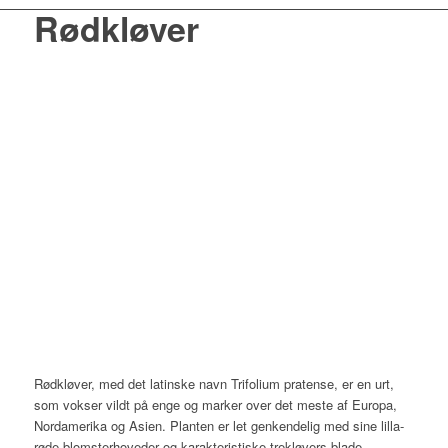
Rødkløver
Rødkløver, med det latinske navn Trifolium pratense, er en urt,
som vokser vildt på enge og marker over det meste af Europa,
Nordamerika og Asien. Planten er let genkendelig med sine lilla-
røde blomsterhoveder og karakteristiske trekløvers blade.