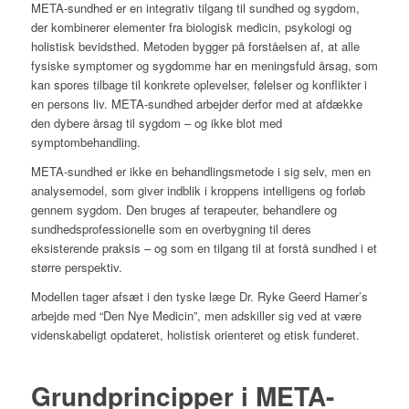
META-sundhed er en integrativ tilgang til sundhed og sygdom,
der kombinerer elementer fra biologisk medicin, psykologi og
holistisk bevidsthed. Metoden bygger på forståelsen af, at alle
fysiske symptomer og sygdomme har en meningsfuld årsag, som
kan spores tilbage til konkrete oplevelser, følelser og konflikter i
en persons liv. META-sundhed arbejder derfor med at afdække
den dybere årsag til sygdom – og ikke blot med
symptombehandling.
META-sundhed er ikke en behandlingsmetode i sig selv, men en
analysemodel, som giver indblik i kroppens intelligens og forløb
gennem sygdom. Den bruges af terapeuter, behandlere og
sundhedsprofessionelle som en overbygning til deres
eksisterende praksis – og som en tilgang til at forstå sundhed i et
større perspektiv.
Modellen tager afsæt i den tyske læge Dr. Ryke Geerd Hamer’s
arbejde med “Den Nye Medicin”, men adskiller sig ved at være
videnskabeligt opdateret, holistisk orienteret og etisk funderet.
Grundprincipper i META-