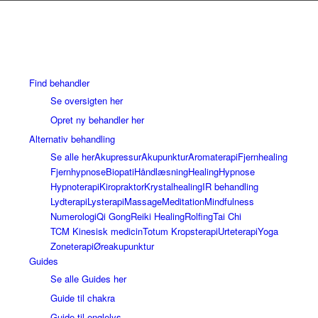
Find behandler
Se oversigten her
Opret ny behandler her
Alternativ behandling
Se alle her
Akupressur
Akupunktur
Aromaterapi
Fjernhealing
Fjernhypnose
Biopati
Håndlæsning
Healing
Hypnose
Hypnoterapi
Kiropraktor
Krystalhealing
IR behandling
Lydterapi
Lysterapi
Massage
Meditation
Mindfulness
Numerologi
Qi Gong
Reiki Healing
Rolfing
Tai Chi
TCM Kinesisk medicin
Totum Kropsterapi
Urteterapi
Yoga
Zoneterapi
Øreakupunktur
Guides
Se alle Guides her
Guide til chakra
Guide til englelys