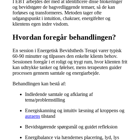
I EBT arbejdes der med at identificere disse blokeringer
og bevidstgøre de bagvedliggende temaer, så de kan
forløses og transformeres. Metoden tager ofte
udgangspunkt i intuition, chakraer, energifelter og
klientens egen indre visdom.
Hvordan foregår behandlingen?
En session i Energetisk Bevidstheds Terapi varer typisk
60-90 minutter og tilpasses den enkelte klients behov.
Sessionen foregår i et roligt og trygt rum, hvor klienten frit
kan udtrykke tanker og følelser, mens terapeuten guider
processen gennem samtale og energiarbejde.
Behandlingen kan bestå af:
Indledende samtale og afklaring af
tema/problemstilling
Energiskanning og intuitiv læsning af kroppens og
auraens
tilstand
Bevidstgørende spørgsmål og guidet refleksion
Energibalance via hændernes placering, lyd, lys