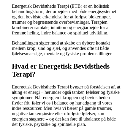
Energetisk Bevidstheds Terapi (ETB) er en holistisk
behandlingsform, der arbejder med både energisystemet
og den bevidste erkendelse for at forløse blokeringer,
traumer og begrænsende overbevisninger. Terapien
kombinerer samtale, intuition og energiarbejde for at
fremme heling, indre balance og spirituel udvikling.
Behandlingen sigter mod at skabe en dybere kontakt
mellem krop, sind og sjæl, og anvendes ofte til både
følelsesmæssige, mentale og fysiske problemstillinger.
Hvad er Energetisk Bevidstheds
Terapi?
Energetisk Bevidstheds Terapi bygger på forståelsen af, at
alting er energi – herunder også tanker, følelser og fysiske
symptomer. Når energien i kroppen og bevidstheden
flyder frit, føler vi os i balance og har adgang til vores
indre ressourcer. Men hvis vi bærer på gamle traumer,
negative tankemønstre eller uforløste følelser, kan
energien stagnere – og det kan føre til ubalance på både
det fysiske, psykiske og spirituelle plan.