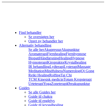
Find behandler
Se oversigten her
Opret ny behandler her
Alternativ behandling
Se alle her
Akupressur
Akupunktur
Aromaterapi
Fjernhealing
Fjernhypnose
Biopati
Håndlæsning
Healing
Hypnose
Hypnoterapi
Kiropraktor
Krystalhealing
IR behandling
Lydterapi
Lysterapi
Massage
Meditation
Mindfulness
Numerologi
Qi Gong
Reiki Healing
Rolfing
Tai Chi
TCM Kinesisk medicin
Totum Kropsterapi
Urteterapi
Yoga
Zoneterapi
Øreakupunktur
Guides
Se alle Guides her
Guide til chakra
Guide til englelys
Guide til krystalhealing