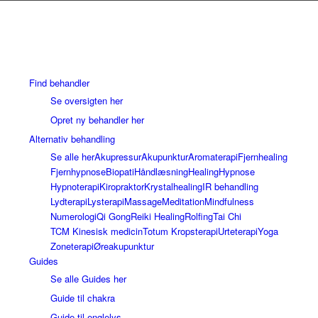
Find behandler
Se oversigten her
Opret ny behandler her
Alternativ behandling
Se alle her
Akupressur
Akupunktur
Aromaterapi
Fjernhealing
Fjernhypnose
Biopati
Håndlæsning
Healing
Hypnose
Hypnoterapi
Kiropraktor
Krystalhealing
IR behandling
Lydterapi
Lysterapi
Massage
Meditation
Mindfulness
Numerologi
Qi Gong
Reiki Healing
Rolfing
Tai Chi
TCM Kinesisk medicin
Totum Kropsterapi
Urteterapi
Yoga
Zoneterapi
Øreakupunktur
Guides
Se alle Guides her
Guide til chakra
Guide til englelys