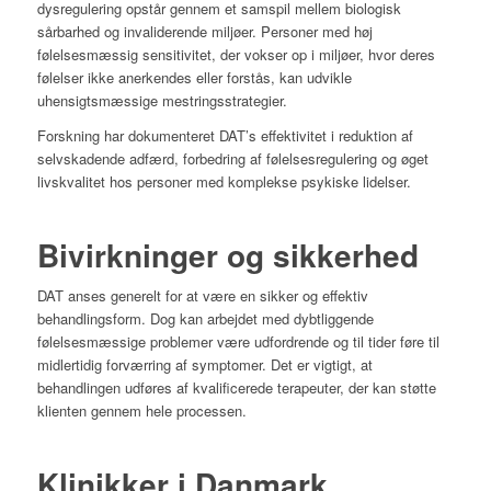
dysregulering opstår gennem et samspil mellem biologisk
sårbarhed og invaliderende miljøer.
Personer med høj
følelsesmæssig sensitivitet, der vokser op i miljøer, hvor deres
følelser ikke anerkendes eller forstås, kan udvikle
uhensigtsmæssige mestringsstrategier.
Forskning har dokumenteret DAT’s effektivitet i reduktion af
selvskadende adfærd, forbedring af følelsesregulering og øget
livskvalitet hos personer med komplekse psykiske lidelser.
Bivirkninger og sikkerhed
DAT anses generelt for at være en sikker og effektiv
behandlingsform.
Dog kan arbejdet med dybtliggende
følelsesmæssige problemer være udfordrende og til tider føre til
midlertidig forværring af symptomer.
Det er vigtigt, at
behandlingen udføres af kvalificerede terapeuter, der kan støtte
klienten gennem hele processen.
Klinikker i Danmark