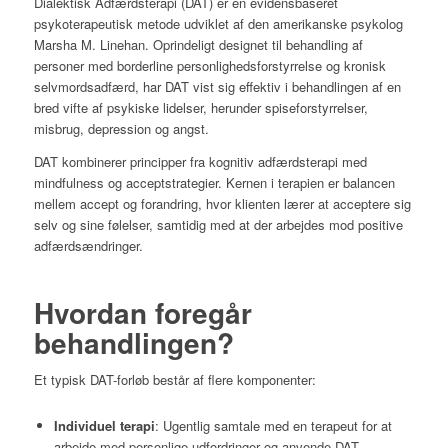
Dialektisk Adfærdsterapi (DAT) er en evidensbaseret
psykoterapeutisk metode udviklet af den amerikanske psykolog
Marsha M. Linehan.
Oprindeligt designet til behandling af
personer med borderline personlighedsforstyrrelse og kronisk
selvmordsadfærd, har DAT vist sig effektiv i behandlingen af en
bred vifte af psykiske lidelser, herunder spiseforstyrrelser,
misbrug, depression og angst
.
DAT kombinerer principper fra kognitiv adfærdsterapi med
mindfulness og acceptstrategier.
Kernen i terapien er balancen
mellem accept og forandring, hvor klienten lærer at acceptere sig
selv og sine følelser, samtidig med at der arbejdes mod positive
adfærdsændringer.
Hvordan foregår
behandlingen?
Et typisk DAT-forløb består af flere komponenter:
Individuel terapi
:
Ugentlig samtale med en terapeut for at
arbejde med personlige udfordringer og anvende DAT-