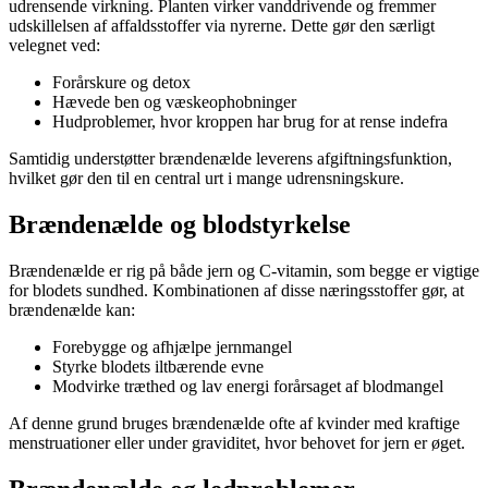
udrensende virkning. Planten virker vanddrivende og fremmer
udskillelsen af affaldsstoffer via nyrerne. Dette gør den særligt
velegnet ved:
Forårskure og detox
Hævede ben og væskeophobninger
Hudproblemer, hvor kroppen har brug for at rense indefra
Samtidig understøtter brændenælde leverens afgiftningsfunktion,
hvilket gør den til en central urt i mange udrensningskure.
Brændenælde og blodstyrkelse
Brændenælde er rig på både jern og C-vitamin, som begge er vigtige
for blodets sundhed. Kombinationen af disse næringsstoffer gør, at
brændenælde kan:
Forebygge og afhjælpe jernmangel
Styrke blodets iltbærende evne
Modvirke træthed og lav energi forårsaget af blodmangel
Af denne grund bruges brændenælde ofte af kvinder med kraftige
menstruationer eller under graviditet, hvor behovet for jern er øget.