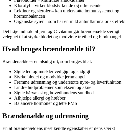
Flavonoider – kraftfulde antioxidanter
Klorofyl – virker blodstyrkende og udrensende
Lektiner og steroler – kan understøtte immunsystemet og
hormonbalancen
Organiske syrer – som har en mild antiinflammatorisk effekt
Det høje indhold af jern og C-vitamin gør brændenælde særligt
velegnet til at styrke blodet og modvirke træthed og blodmangel.
Hvad bruges brændenælde til?
Brændenælde er en alsidig urt, som bruges til at:
Støtte led og muskler ved gigt og slidgigt
Styrke blodet og modvirke jernmangel
Fremme udrensning og understøtte nyre- og leverfunktion
Lindre hudproblemer som eksem og akne
Støtte hårvækst og hovedbundens sundhed
Afhjælpe allergi og høfeber
Balancere hormoner og lette PMS
Brændenælde og udrensning
En af brændenældens mest kendte egenskaber er dens stærkt