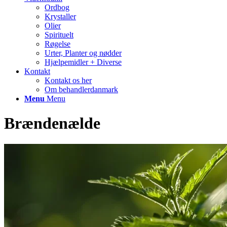
Ordbog
Krystaller
Olier
Spirituelt
Røgelse
Urter, Planter og nødder
Hjælpemidler + Diverse
Kontakt
Kontakt os her
Om behandlerdanmark
Menu
Menu
Brændenælde