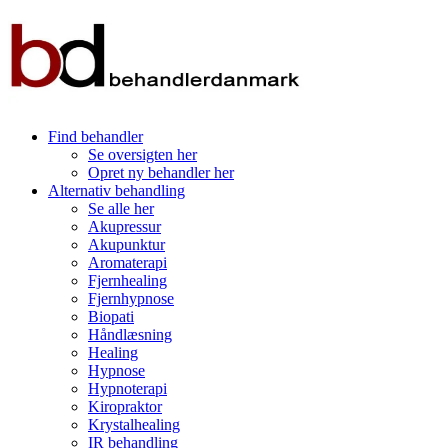
Find behandler
Se oversigten her
Opret ny behandler her
Alternativ behandling
Se alle her
Akupressur
Akupunktur
Aromaterapi
Fjernhealing
Fjernhypnose
Biopati
Håndlæsning
Healing
Hypnose
Hypnoterapi
Kiropraktor
Krystalhealing
IR behandling