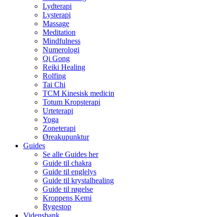
Lydterapi
Lysterapi
Massage
Meditation
Mindfulness
Numerologi
Qi Gong
Reiki Healing
Rolfing
Tai Chi
TCM Kinesisk medicin
Totum Kropsterapi
Urteterapi
Yoga
Zoneterapi
Øreakupunktur
Guides
Se alle Guides her
Guide til chakra
Guide til englelys
Guide til krystalhealing
Guide til røgelse
Kroppens Kemi
Rygestop
Vidensbank