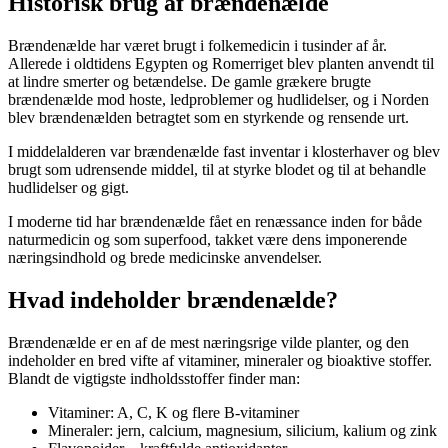
Historisk brug af brændenælde
Brændenælde har været brugt i folkemedicin i tusinder af år.
Allerede i oldtidens Egypten og Romerriget blev planten anvendt til
at lindre smerter og betændelse. De gamle grækere brugte
brændenælde mod hoste, ledproblemer og hudlidelser, og i Norden
blev brændenælden betragtet som en styrkende og rensende urt.
I middelalderen var brændenælde fast inventar i klosterhaver og blev
brugt som udrensende middel, til at styrke blodet og til at behandle
hudlidelser og gigt.
I moderne tid har brændenælde fået en renæssance inden for både
naturmedicin og som superfood, takket være dens imponerende
næringsindhold og brede medicinske anvendelser.
Hvad indeholder brændenælde?
Brændenælde er en af de mest næringsrige vilde planter, og den
indeholder en bred vifte af vitaminer, mineraler og bioaktive stoffer.
Blandt de vigtigste indholdsstoffer finder man:
Vitaminer: A, C, K og flere B-vitaminer
Mineraler: jern, calcium, magnesium, silicium, kalium og zink