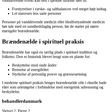
vanddrivende effekt kan den i sjældne tilfælde føre til:
Forstyrrelser i væske- og saltbalancen ved meget højt indtag
Let maveuro hos sarte personer
Personer på vanddrivende medicin eller blodfortyndende medicin
bør tale med en sundhedsfaglig person, før de starter på større
mængder brændenælde.
Brændenælde i spirituel praksis
Brændenælde har også en særlig plads i spirituel tradition og
folketro. Den er historisk blevet brugt som en plante for:
Beskyttelse mod onde ånder
Renselse af energifeltet
Styrkelse af personlig power og grænsesætning
I moderne spirituel praksis bruges brændenælde ofte i rituelle bade
eller som urterøgelse i forbindelse med energetisk udrensning og
beskyttelse.
behandlerdanmark
Sletvej 2, Pierre 2