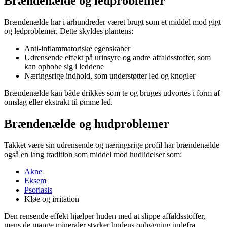
Brændenælde og ledproblemer
Brændenælde har i århundreder været brugt som et middel mod gigt
og ledproblemer. Dette skyldes plantens:
Anti-inflammatoriske egenskaber
Udrensende effekt på urinsyre og andre affaldsstoffer, som
kan ophobe sig i leddene
Næringsrige indhold, som understøtter led og knogler
Brændenælde kan både drikkes som te og bruges udvortes i form af
omslag eller ekstrakt til ømme led.
Brændenælde og hudproblemer
Takket være sin udrensende og næringsrige profil har brændenælde
også en lang tradition som middel mod hudlidelser som:
Akne
Eksem
Psoriasis
Kløe og irritation
Den rensende effekt hjælper huden med at slippe affaldsstoffer,
mens de mange mineraler styrker hudens opbygning indefra.