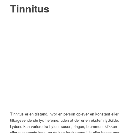
Tinnitus
Tinnitus er en tilstand, hvor en person oplever en konstant eller
tilbagevendende lyd i ørerne, uden at der er en ekstern lydkilde.
Lydene kan variere fra hylen, susen, ringen, brummen, klikken
eller pulserende lyde, og de kan forekomme i ét eller begge ører.