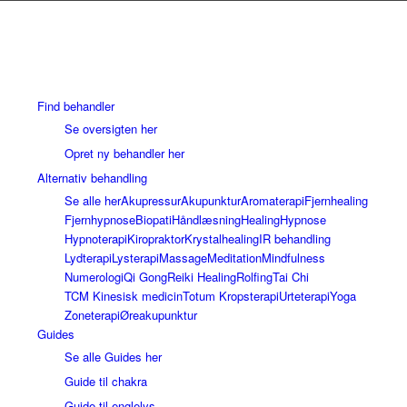
Find behandler
Se oversigten her
Opret ny behandler her
Alternativ behandling
Se alle her
Akupressur
Akupunktur
Aromaterapi
Fjernhealing
Fjernhypnose
Biopati
Håndlæsning
Healing
Hypnose
Hypnoterapi
Kiropraktor
Krystalhealing
IR behandling
Lydterapi
Lysterapi
Massage
Meditation
Mindfulness
Numerologi
Qi Gong
Reiki Healing
Rolfing
Tai Chi
TCM Kinesisk medicin
Totum Kropsterapi
Urteterapi
Yoga
Zoneterapi
Øreakupunktur
Guides
Se alle Guides her
Guide til chakra
Guide til englelys